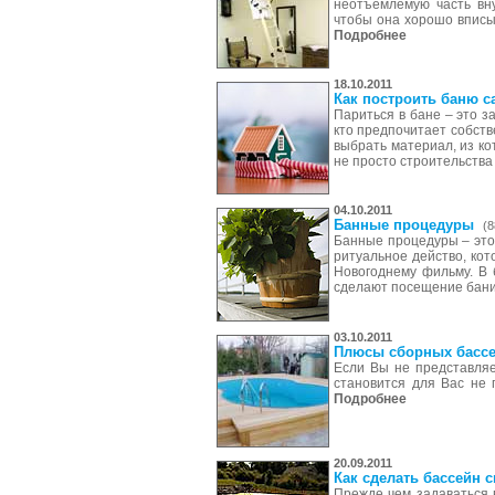
неотъемлемую часть вну
чтобы она хорошо вписы
Подробнее
18.10.2011
Как построить баню 
Париться в бане – это з
кто предпочитает собст
выбрать материал, из ко
не просто строительства 
04.10.2011
Банные процедуры
(8
Банные процедуры – это 
ритуальное действо, ко
Новогоднему фильму. В 
сделают посещение бани
03.10.2011
Плюсы сборных басс
Если Вы не представляе
становится для Вас не 
Подробнее
20.09.2011
Как сделать бассейн 
Прежде чем задаваться в