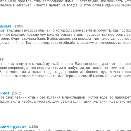
треннего пространства загородного дома. К сожалению, возможность уста
валась в интерьер, имеется далеко не всегда. В этом случае удачным реше
самому
(1303)
амечательный русский обычай, о котором самое время вспомнить. Как постро
венные парные. Прежде чем рассматривать этапы процесса, как построить б
торого будет сделана баня. Выбор древесной породы – не такое уж простое д
дома, но бани. Так, например, к легко обрабатываемому и недорогому матери
86)
то, чему радуется каждый русский человек. Банные процедуры – это не прос
торое сопровождается непременными атрибутами, но только не теми, котор
баню можно идти только тогда, когда к принятию банного духа человек тщ
 полезным и вместе с тем приятным? Первый и самый главный элемент любой
ейнов
(1053)
те свой летний отдых без купания в прохладной чистой воде, то приобре
прихотью, а необходимостью. Для реализации таких желаний идеально п
своими руками
(1126)
опросом, как сделать бассейн своими руками, следует знать, что в доме м