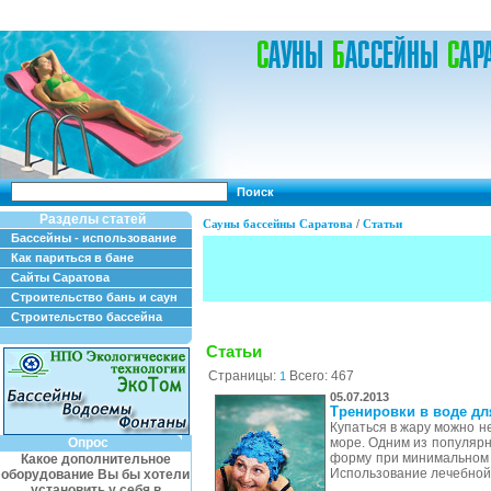
Поиск
Разделы статей
Сауны бассейны Саратова
/
Статьи
Бассейны - использование
Как париться в бане
Сайты Саратова
Строительство бань и саун
Строительство бассейна
Статьи
Страницы:
Всего: 467
1
05.07.2013
Тренировки в воде дл
Купаться в жару можно не
Опрос
море. Одним из популяр
форму при минимальном р
Какое дополнительное
Использование лечебной 
оборудование Вы бы хотели
установить у себя в