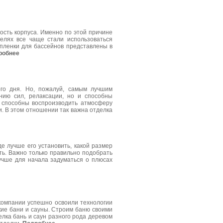
ость корпуса. Именно по этой причине
елях все чаще стали использоваться
пленки для бассейнов представлены в
робнее
ого дня. Но, пожалуй, самым лучшим
нию сил, релаксации, но и способны
е способны воспроизводить атмосферу
. В этом отношении так важна отделка
де лучше его установить, какой размер
ить. Важно только правильно подобрать
лучше для начала задуматься о плюсах
 компании успешно освоили технологии
цкие бани и сауны. Строим баню своими
елка бань и саун разного рода деревом