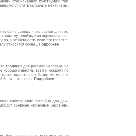
новки стационарной конструкции так,
нием могут стать складные механизмы.
ить баню самому – это статья для тех,
аню самому, необходимо первоначально
ело, в особенности, если это касается
алу относится сосна...
Подробнее
то традиция для русского человека, но
ые хорошо известны всем и каждому по
ательно подготовлен. Какие же мелочи
 бани – это веник.
Подробнее
тение собственного бассейна для дачи
одойдут сборные каркасные бассейны.
огут быть установлены несколько типов