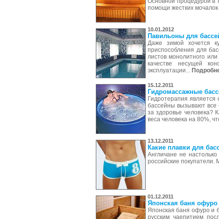
Основной процедурой в 
помощи жестких мочалок
10.01.2012
Павильоны для бассе
Даже зимой хочется к
приспособления для бас
листов монолитного или
качестве несущей ко
эксплуатации...
Подробн
15.12.2011
Гидромассажные бас
Гидротерапия является 
бассейны вызывают все 
за здоровье человека? 
веса человека на 80%, ч
13.12.2011
Какие плавки для бас
Англичане не настолько
российские покупатели.
01.12.2011
Японская баня офуро
Японская баня офуро и 
русским чаепитием пос