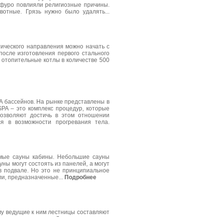
 офуро повлияли религиозные причины.
отные. Грязь нужно было удалять...
тического направления можно начать с
после изготовления первого стального
 отопительные котлы в количестве 500
A бассейнов. На рынке представлены в
PA – это комплекс процедур, которые
позволяют достичь в этом отношении
ся в возможности прогревания тела.
емые сауны кабины. Небольшие сауны
ны могут состоять из панелей, а могут
в подвале. Но это не принципиальное
ли, предназначенные...
Подробнее
у ведущие к ним лестницы составляют