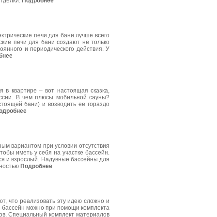
отделки.
Подробнее
ектрические печи для бани лучше всего
ские печи для бани создают не только
оянного и периодического действия. У
бнее
я в квартире – вот настоящая сказка,
ссии. В чем плюсы мобильной сауны?
стоящей бани) и возводить ее гораздо
одробнее
ным вариантом при условии отсутствия
тобы иметь у себя на участке бассейн.
ься и взрослый. Надувные бассейны для
лностью
Подробнее
ют, что реализовать эту идею сложно и
ть бассейн можно при помощи комплекта
ов. Специальный комплект материалов