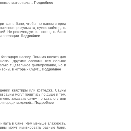
еновые материалы...
Подробнее
риться в бане, чтобы не нанести вред
ктивного результата, нужно соблюдать
ний. Не рекомендуется посещать баню
ия операции.
Подробнее
 благодаря насосу. Помимо насоса для
новки. Другими словами, чем больше
олько тщательное фильтрование, но и
зоны, в которых будут...
Подробнее
щении квартиры или коттеджа. Сауны
и сауны могут прийтись по душе и тем,
нужно, заказать сауну по каталогу или
сли среди моделей...
Подробнее
имата в бане. Чем меньше влажность,
ины могут имитировать разные бани.