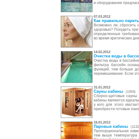
и оборудование предлага
07.03.2012
Как правильно парить
Возможно ли, сбросить 
здоровью? Похудеть при
определенные требовани
во время критических дн
14.02.2012
Очистка воды в бассе
Очистка воды в бассейн
фильтра бассейн оснащ
функций, тем больше до
перемешивание. Если это
31.01.2012
Сауны кабины
(1059)
Сборно-щитовые сауны 
кабины являются идеальн
у кого для этого хватае
приобрести готовые пане
16.01.2012
Паровые кабины
(1132
Пропорциональная завис
тем выше температура 