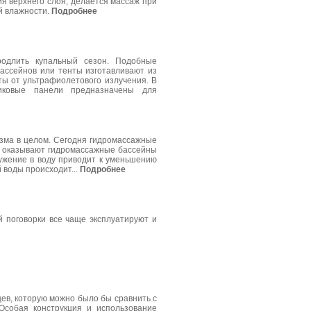
я верхнего слоя, делается массаж при
й влажности.
Подробнее
родлить купальный сезон. Подобные
ассейнов или тенты изготавливают из
ты от ультрафиолетового излучения. В
иковые панели предназначены для
изма в целом. Сегодня гидромассажные
т оказывают гидромассажные бассейны
ужение в воду приводит к уменьшению
 воды происходит...
Подробнее
 поговорки все чаще эксплуатируют и
ев, которую можно было бы сравнить с
Особая конструкция и использование