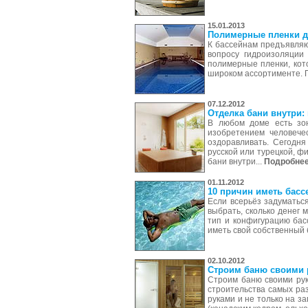
15.01.2013
Полимерные пленки д
К бассейнам предъявляю
вопросу гидроизоляции
полимерные пленки, кот
широком ассортименте.
07.12.2012
Отделка бани внутри:
В любом доме есть зон
изобретением человече
оздоравливать. Сегодня
русской или турецкой, ф
бани внутри...
Подробне
01.11.2012
10 причин иметь басс
Если всерьёз задуматься
выбрать, сколько денег 
тип и конфигурацию бас
иметь свой собственный 
02.10.2012
Строим баню своими 
Строим баню своими рук
строительства самых раз
руками и не только на з