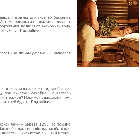
адков. На рынке для укрытия бассейна
Летом перекрытие павильона создает
сооружения позволяют экономить воду,
по уходу...
Подробнее
ровать на любом участке. Он обладает
 его величины зависит то, как быстро
у при очистке бассейна. Показатель
летний период? Помимо поддержания pH,
ли в ней будет...
Подробнее
усской бани – береза и дуб. Но помимо
в баню обладает целебными свойствами,
 пышности. Пучок веток, пышный и тугой