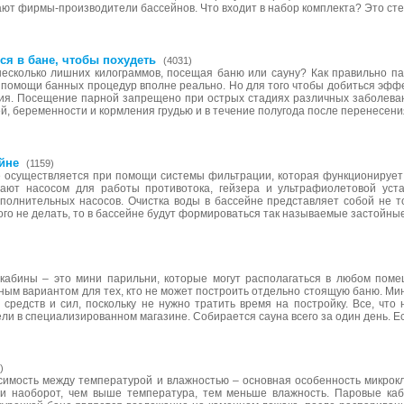
ют фирмы-производители бассейнов. Что входит в набор комплекта? Это ст
ся в бане, чтобы похудеть
(4031)
несколько лишних килограммов, посещая баню или сауну? Как правильно па
 помощи банных процедур вполне реально. Но для того чтобы добиться эффе
я. Посещение парной запрещено при острых стадиях различных заболева
ей, беременности и кормления грудью и в течение полугода после перенесен
йне
(1159)
е осуществляется при помощи системы фильтрации, которая функционирует
ают насосом для работы противотока, гейзера и ультрафиолетовой уста
полнительных насосов. Очистка воды в бассейне представляет собой не т
го не делать, то в бассейне будут формироваться так называемые застойные 
кабины – это мини парильни, которые могут располагаться в любом поме
ым вариантом для тех, кто не может построить отдельно стоящую баню. Мин
т средств и сил, поскольку не нужно тратить время на постройку. Все, что 
ли в специализированном магазине. Собирается сауна всего за один день. Е
)
имость между температурой и влажностью – основная особенность микрокл
и наоборот, чем выше температура, тем меньше влажность. Паровые каб