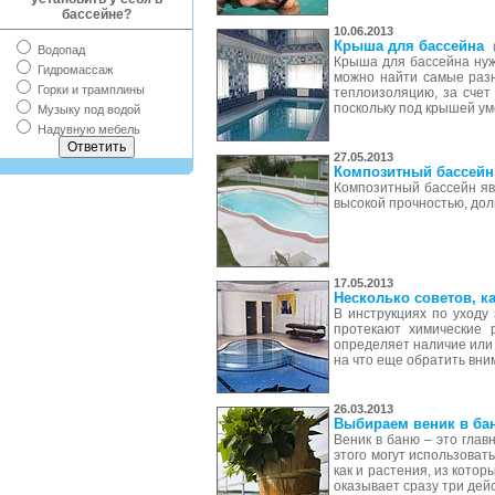
бассейне?
10.06.2013
Крыша для бассейна
Водопад
Крыша для бассейна нуж
Гидромассаж
можно найти самые раз
Горки и трамплины
теплоизоляцию, за счет
поскольку под крышей ум
Музыку под водой
Надувную мебель
27.05.2013
Композитный бассейн 
Композитный бассейн яв
высокой прочностью, до
17.05.2013
Несколько советов, к
В инструкциях по уходу
протекают химические 
определяет наличие или 
на что еще обратить вним
26.03.2013
Выбираем веник в ба
Веник в баню – это глав
этого могут использоват
как и растения, из котор
оказывает сразу три дей