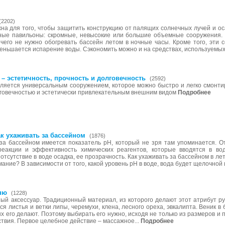
(2202)
на для того, чтобы защитить конструкцию от палящих солнечных лучей и ос
ные павильоны: скромные, невысокие или большие объемные сооружения. 
 чего не нужно обогревать бассейн летом в ночные часы. Кроме того, эти 
еньшается испарение воды. Сэкономить можно и на средствах, используемых 
– эстетичность, прочность и долговечность
(2592)
ляется универсальным сооружением, которое можно быстро и легко смонти
лговечностью и эстетически привлекательным внешним видом
Подробнее
ак ухаживать за бассейном
(1876)
 за бассейном имеется показатель pH, который не зря там упоминается. От
реакции и эффективность химических реагентов, которые вводятся в вод
отсутствие в воде осадка, ее прозрачность. Как ухаживать за бассейном в 
ание? В зависимости от того, какой уровень pH в воде, вода будет щелочной и
ню
(1228)
ный аксессуар. Традиционный материал, из которого делают этот атрибут р
ься листья и ветки липы, черемухи, клена, лесного ореха, эвкалипта. Веник 
ых его делают. Поэтому выбирать его нужно, исходя не только из размеров и
ствия. Первое целебное действие – массажное...
Подробнее