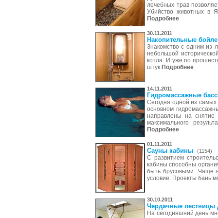
лечебных трав позволяе
Убийство животных в Я
Подробнее
30.11.2011
Накопительные бойле
Знакомство с одним из 
небольшой исторической
котла. И уже по прошест
штук
Подробнее
14.11.2011
Гидромассажные бас
Сегодня одной из самых
основном гидромассажны
направлены на снятие 
максимального результ
Подробнее
01.11.2011
Сауны кабины
(1154)
С развитием строитель
кабины способны органич
быть брусовыми. Чаще в
условие. Проекты бань м
30.10.2011
Чердачные лестницы 
На сегодняшний день мн