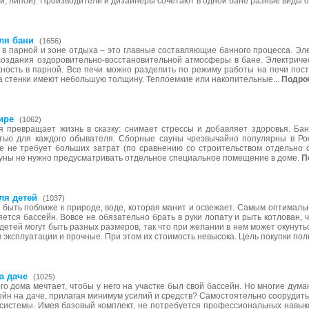
ой, липой). Производители и дизайнеры сочетают в одной бане разные виды 
ля бани
(1656)
о в парной и зоне отдыха – это главные составляющие банного процесса. Эл
создания оздоровительно-восстановительной атмосферы в бане. Электриче
жность в парной. Все печи можно разделить по режиму работы на печи пост
а стенки имеют небольшую толщину. Теплоемкие или накопительные...
Подро
ире
(1062)
я превращает жизнь в сказку: снимает стрессы и добавляет здоровья. Бан
стью для каждого обывателя. Сборные сауны чрезвычайно популярны в Ро
е не требует больших затрат (по сравнению со строительством отдельно 
ауны не нужно предусматривать отдельное специальное помещение в доме.
П
ля детей
(1037)
 быть поближе к природе, воде, которая манит и освежает. Самым оптималь
ется бассейн. Вовсе не обязательно брать в руки лопату и рыть котлован, ч
етей могут быть разных размеров, так что при желании в нем может окунут
 в эксплуатации и прочные. При этом их стоимость невысока. Цель покупки по
а даче
(1025)
о дома мечтает, чтобы у него на участке был свой бассейн. Но многие дума
сейн на даче, прилагая минимум усилий и средств? Самостоятельно сооруди
системы. Имея базовый комплект, не потребуется профессиональных навык