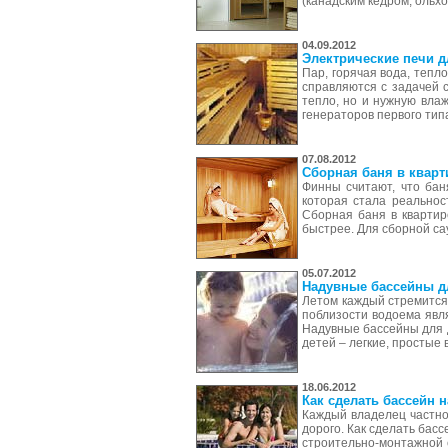
(канадским кедром, ольх
04.09.2012
Электрические печи д
Пар, горячая вода, тепл
справляются с задачей 
тепло, но и нужную вла
генераторов первого тип
07.08.2012
Сборная баня в кварт
Финны считают, что бан
которая стала реально
Сборная баня в квартир
быстрее. Для сборной с
05.07.2012
Надувные бассейны д
Летом каждый стремится
поблизости водоема явля
Надувные бассейны для д
детей – легкие, простые
18.06.2012
Как сделать бассейн н
Каждый владелец частног
дорого. Как сделать бас
строительно-монтажной 