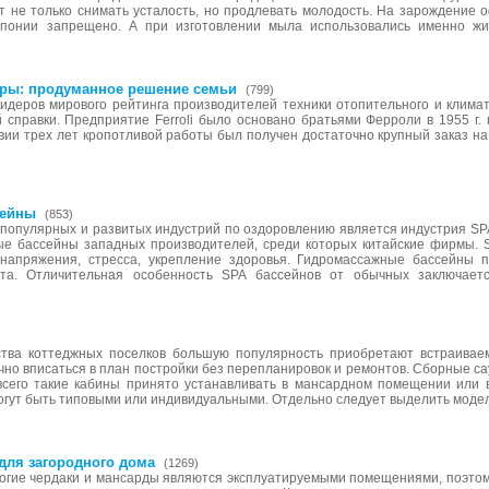
т не только снимать усталость, но продлевать молодость. На зарождение
понии запрещено. А при изготовлении мыла использовались именно жив
ры: продуманное решение семьи
(799)
лидеров мирового рейтинга производителей техники отопительного и клима
 справки. Предприятие Ferroli было основано братьями Ферроли в 1955 г. 
вии трех лет кропотливой работы был получен достаточно крупный заказ на
сейны
(853)
 популярных и развитых индустрий по оздоровлению является индустрия SP
е бассейны западных производителей, среди которых китайские фирмы. S
напряжения, стресса, укрепление здоровья. Гидромассажные бассейны 
ата. Отличительная особенность SPA бассейнов от обычных заключает
ства коттеджных поселков большую популярность приобретают встраива
но вписаться в план постройки без перепланировок и ремонтов. Сборные сау
сего такие кабины принято устанавливать в мансардном помещении или 
огут быть типовыми или индивидуальными. Отдельно следует выделить моде
для загородного дома
(1269)
огие чердаки и мансарды являются эксплуатируемыми помещениями, поэтом