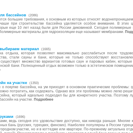
ля бассейнов
(2086)
тся большие требования, к основным из которых относят водонепроницаем
 чаши при строительстве бассейна уделяется особое внимание. В этих ц
орые еще 10 лет назад были для России диковинкой. Сегодня полимерные 
 Полимерные материалы для гидроизоляции еще называют мембранами.
Под
 выбираем материал
(1665)
а отдыха, которая позволяет максимально расслабиться после трудов
ства, стали сауны и бани, которые не только способствуют восстановле
 существует множество вариантов готовых саун и паровых кабин, которы
инской бани. Полноценный отдых возможен только в эстетическом помещении
е
ейн на участке
(1350)
 о покупке бассейна, на ум приходят в основном практические проблемы: г
можно потратить, как содержать. Однако все эти проблемы можно легко реш
сейна, который идеально подходил бы для конкретного участка. Поэтому 
бассейн на участке.
Подробнее
руками
(1696)
ами, ведь сегодня это удовольствие доступно, как никогда раньше. Многие
ных бань (русских, турецких, финских). Наиболее популярны в России туре
агородном участке, но и в коттедже или квартире. По-прежнему актуальна отд