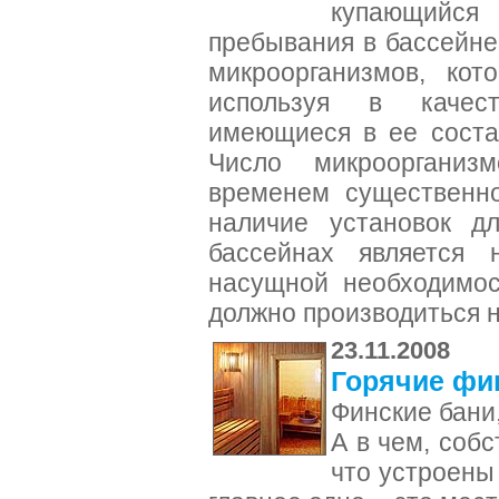
купающийс
пребывания в бассейне
микроорганизмов, кот
используя в качес
имеющиеся в ее соста
Число микрооргани
временем существенно
наличие установок д
бассейнах является 
насущной необходимос
должно производиться н
23.11.2008
Горячие фи
Финские бани,
А в чем, собс
что устроены 