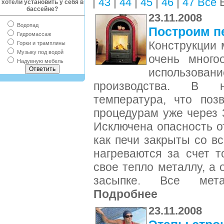
|
|
|
|
|
В
43
44
45
46
47
Все
хотели установить у себя в
бассейне?
23.11.2008
Водопад
Построим пе
Гидромассаж
Конструкции 
Горки и трамплины
Музыку под водой
очень много
Надувную мебель
использован
производства. В 
температура, что поз
процедурам уже через 
Исключена опасность о
как печи закрыты со в
нагреваются за счет т
свое тепло металлу, а 
засыпке. Все мета
Подробнее
23.11.2008