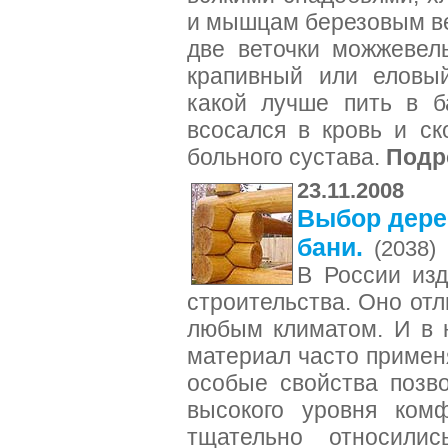
и мышцам березовым ве
две веточки можжевел
крапивный или еловый
какой лучше пить в б
всосался в кровь и с
больного сустава.
Подр
23.11.2008
Выбор дере
бани.
(2038)
В России изд
строительства. Оно отл
любым климатом. И в 
материал часто примен
особые свойства позв
высокого уровня ком
тщательно относили