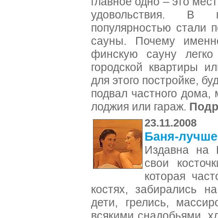
главное одно – это мес
удовольствия. В 
популярностью стали 
сауны. Почему именн
финскую сауну легко
городской квартиры и
для этого постройке, бу
подвал частного дома, 
лоджия или гараж.
Подр
23.11.2008
Баня-лучше
Издавна на 
свои косточк
которая част
костях, забирались н
дети, грелись, масси
всякими снадобьями, х