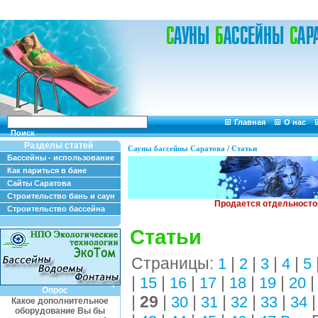
Главная
О нас
Поиск
Разделы статей
Сауны бассейны Саратова
/
Статьи
Бассейны - использование
Как париться в бане
Сайты Саратова
Строительство бань и саун
Строительство бассейна
Статьи
Страницы:
|
|
|
|
1
2
3
4
5
|
|
|
|
|
|
15
16
17
18
19
20
Опрос
|
29
|
|
|
|
|
30
31
32
33
34
Какое дополнительное
оборудование Вы бы