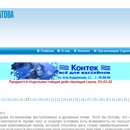
Главная
О нас
Каталог
Организации Сарат
|
|
|
|
|
17
|
|
|
|
|
|
|
|
|
|
|
|
|
|
|
|
|
13
14
15
16
18
19
20
21
22
23
24
25
26
27
28
29
30
31
32
33
057)
 дома по-прежнему востребованы и дровяные печки. Хотя бы потому, что 
лектросети. Кроме того, в сельских условиях есть возможность не гнаться
ным равномерным паром, который способна дать только аккумуляционная 
ью пользуются металлические печи непрерывного действия с каменками отк