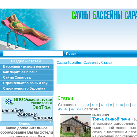
Поиск
Разделы статей
Сауны бассейны Саратова
/
Статьи
Бассейны - использование
Как париться в бане
Сайты Саратова
Строительство бань и саун
Строительство бассейна
Статьи
Страницы:
|
|
|
|
|
|
|
|
|
|
|
1
2
3
4
5
6
7
8
9
10
11
12
|
|
Всего: 467
45
46
47
Все
06.08.2009
Топка банной печи
(1
Опрос
В условиях загородного
выделенной мощностью э
Какое дополнительное
сауну с настоящим плот
оборудование Вы бы хотели
наибольшей популярност
установить у себя в