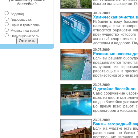
быстро остывающими. Он
бассейне?
30.07.2009
Водопад
Химическая очистка в
Гидромассаж
Избавлять воду бассей
Горки и трамплины
кислорода или озониров
относится обработка ул
Музыку под водой
преимущество которого 
Надувную мебель
активный хлор окисляет
доступны и недороги.
По
30.07.2009
Различные насосы дл
Если вы решили оборудов
предъявляются точно так
выпускают из коррозио
работающие и в пресной
противотоков это не всег
23.07.2009
О дизайне бассейнов
Само сооружение бассейн
всего из шести металлич
на дно бассейна уложили
Во время всех работ с
прожекторов и массажны
23.07.2009
Баня – загородный ва
Если на участке есть в
располагают не ближе 
посторонних взглядов, 