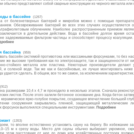
и обычно представляют собой сварные конструкции из черного металла или
оды в бассейне
(1267)
на от болезнетворных бактерий и микробов можно с помощью препаратов
анием. Обезвреживание бактерий во всех этих случаях осуществляется 
ьтрафиолетовым облучением. Наиболее распространенным приемом являет
заключается в длительном действии. Вода в бассейне долгое время ост
 не задерживаемые фильтром частицы и способствует процессу коагуляции
дробнее
я бассейна
(959)
ать бассейн системой противотока или массажными форсунками, то без насо
ие же высокие требования как по электрозащите, так и защищенности от хи
нно-стойкого металла или пластика. Некоторые производители делают
, и соленой воде. Так же как и бассейновые, их лучше монтировать ниже
да удается сделать. В общем, все то же самое, за исключением характеристик
(912)
а размерами 10,4 х 4,7 м проходило в несколько этапов. Сначала реконстр
еских листов. После этого залили бетонное основание дна. Когда бетон затв
 керамическое ярко-голубое покрытие, создающее впечатление большей глуб
тенки сооружения закрывались пленкой, защищающей металлические л
х форсунок выполнялся специальными инструментами.
Подробнее
риант
(1353)
одоем, то вполне естественно установить сауну на берегу. Во избежание 
10–15 м к срезу воды. Место для сауны обычно выбирают укромное, скр
при этом расстояние от нее до дома или хозяйственных построек должн