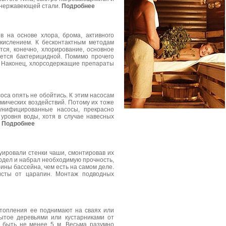
 нержавеющей стали.
Подробнее
 на основе хлора, брома, активного
окислением. К бесконтактным методам
ся, конечно, хлорирование, основное
ается бактерицидной. Помимо прочего
. Наконец, хлорсодержащие препараты
са опять не обойтись. К этим насосам
мических воздействий. Потому их тоже
 унифицированные насосы, прекрасно
 уровня воды, хотя в случае навесных
.
Подробнее
уировали стенки чаши, смонтировав их
ердел и набрал необходимую прочность,
ины бассейна, чем есть на самом деле.
исты от царапин. Монтаж подводных
затопления ее поднимают на сваях или
ытое деревьями или кустарниками от
о быть не менее 5 м. Весьма разумно