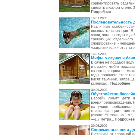
сориентировать отдельн
сделать в южной стене. 
Подробнее
16.07.2009
Последовательность д
Различные особенности 
нюансы консервации. В 
чаши; замена воды с до
требующих отдельного 
хлорирование имеющейс
«загрязнители» отсутств
16.07.2009
Мифы о саунах и бан
В сауне не поддают воду 
и русские любят поддава
своего принципа не може
годы прошлого столетия
висят таблички, запреща
каменках...
Подробнее
30.06.2009
Обустройство бассейн
Бассейн любят дети и
времяпрепровождения. Но
на улице необходимо 
кристаллизации в них в
(около 150 тонн на 1 м2
—1,7 метра...
Подробнее
30.06.2009
Современные печи дл
В отличие от дровяной п