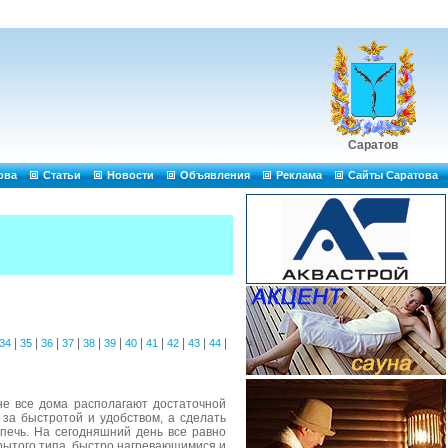
Саратов
ова
Статьи
Новости
Объявления
Реклама
Сайты Саратова
|
|
|
|
|
|
|
|
|
|
|
34
35
36
37
38
39
40
41
42
43
44
не все дома располагают достаточной
 за быстротой и удобством, а сделать
печь. На сегодняшний день все равно
рытого типа, быстро нагревающимися и