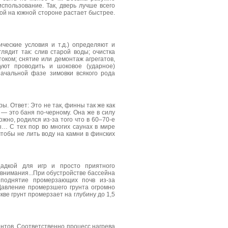
спользование. Так, дверь лучше всего
ной на южной стороне растает быстрее.
ические условия и т.д.) определяют и
ядит так: слив старой воды; очистка
оком; снятие или демонтаж агрегатов,
уют проводить и шоковое (ударное)
ачальной фазе зимовки всякого рода
ры. Ответ: Это не так, финны так же как
 — это баня по-черному. Она же в силу
жно, родился из-за того что в 60–70-е
ы… С тех пор во многих саунах в мире
чтобы не лить воду на камни в финских
адкой для игр и просто приятного
 внимания...При обустройстве бассейна
поднятие промерзающих почв из-за
Давление промерзшего грунта огромно
ве грунт промерзает на глубину до 1,5
ентов. Соответственно процесс нагрева