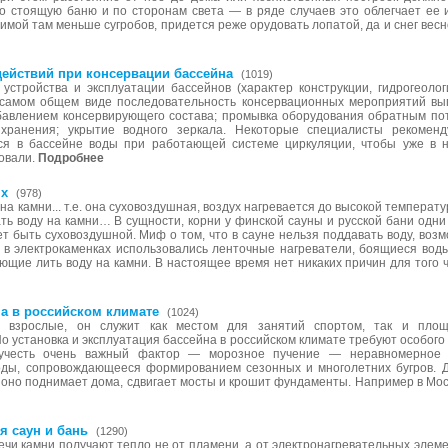
о стоящую баню и по сторонам света — в ряде случаев это облегчает ее и
Зимой там меньше сугробов, придется реже орудовать лопатой, да и снег вес
ействий при консервации бассейна
(1019)
устройства и эксплуатации бассейнов (характер конструкции, гидрогеолог
самом общем виде последовательность консервационных мероприятий выгл
бавлением консервирующего состава; промывка оборудования обратным пот
хранения; укрытие водного зеркала. Некоторые специалисты рекоменд
я в бассейне воды при работающей системе циркуляции, чтобы уже в н
овали.
Подробнее
ях
(978)
на камни... т.е. она суховоздушная, воздух нагревается до высокой температу
ть воду на камни… В сущности, корни у финской сауны и русской бани одни
т быть суховоздушной. Миф о том, что в сауне нельзя поддавать воду, возмо
 в электрокаменках использовались ленточные нагреватели, боящиеся вод
ющие лить воду на камни. В настоящее время нет никаких причин для того 
а в российском климате
(1024)
 взрослые, он служит как местом для занятий спортом, так и площ
 установка и эксплуатация бассейна в российском климате требуют особого
учесть очень важный фактор — морозное пучение — неравномерное 
оды, сопровождающееся формированием сезонных и многолетних бугров. 
), оно поднимает дома, сдвигает мосты и крошит фундаменты. Например в Моск
я саун и бань
(1290)
ечи камни получают тепло не от пламени, а от электронагревательных элем