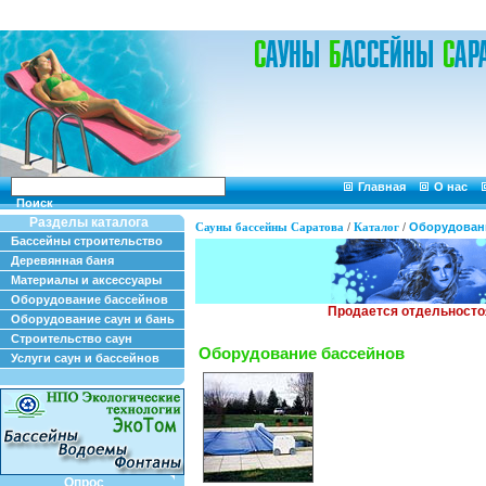
Главная
О нас
Поиск
Разделы каталога
Сауны бассейны Саратова
/
Каталог
/
Оборудован
Бассейны строительство
Деревянная баня
Материалы и аксессуары
Оборудование бассейнов
Оборудование саун и бань
Строительство саун
Оборудование бассейнов
Услуги саун и бассейнов
Опрос