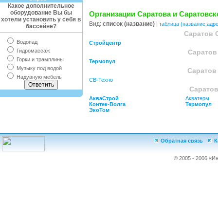
Какое дополнительное
оборудование Вы бы
Организации Саратова и Саратовск
хотели установить у себя в
Вид:
список (название)
|
таблица (название,адр
бассейне?
Саратов 
Водопад
Стройцентр
Гидромассаж
Саратов
Горки и трамплины
Термопул
Музыку под водой
Саратов
Надувную мебель
СВ-Техно
Саратов
АкваСтрой
Акватерм
Контек-Волга
Термопул
ЭкоТом
Обратная связь
К
© 2005 - 2006 «