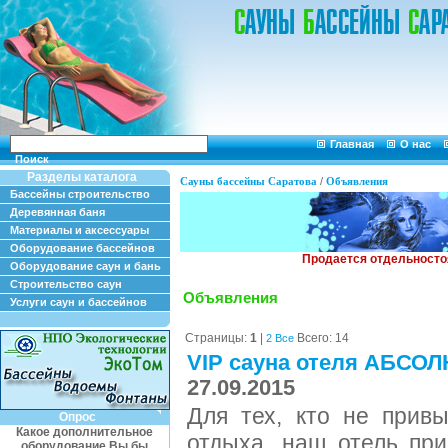
Главная
О нас
Поиск
Разделы каталога
Сауны бассейны Саратова
/
Объявления
Бассейны строительство
Деревянная баня
Материалы и аксессуары
Оборудование бассейнов
Оборудование саун и бань
Строительство саун
Объявления
Услуги саун и бассейнов
Страницы:
1
|
Всего: 14
2
Все
VIP сауна отеля АБСО
27.09.2015
Для тех, кто не прив
Опрос
Какое дополнительное
отдыха, наш отель при
оборудование Вы бы