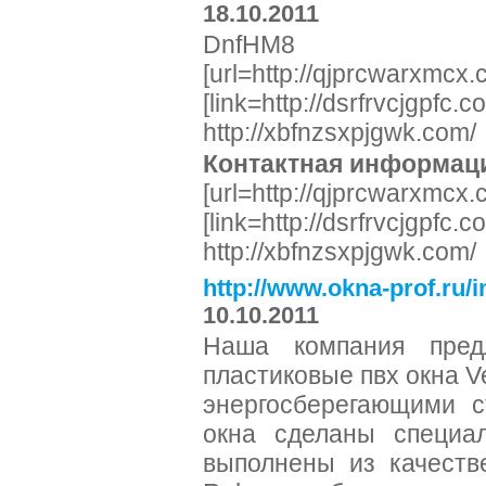
18.10.2011
DnfHM8 v
[url=http://qjprcwarxmcx.
[link=http://dsrfrvcjgpfc.co
http://xbfnzsxpjgwk.com/
Контактная информац
[url=http://qjprcwarxmcx.
[link=http://dsrfrvcjgpfc.co
http://xbfnzsxpjgwk.com/
http://www.okna-prof.ru/
10.10.2011
Наша компания пред
пластиковые пвх окна 
энергосберегающими с
окна сделаны специа
выполнены из качеств