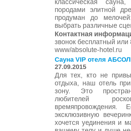
классическая сауна,
породами элитной др
продуман до мелочей
выбрать различные сц
Контактная информац
звонок бесплатный или 8
www/absolute-hotel.ru
Сауна VIP отеля АБСО
27.09.2015
Для тех, кто не прив
отдыха, наш отель при
зону. Это простра
любителей рос
времяпровождения. 
эксклюзивную вечерин
хочется уединения и м
вашему телу и душе не