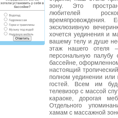
хотели установить у себя в
зону. Это простра
бассейне?
любителей рос
Водопад
времяпровождения. 
Гидромассаж
Горки и трамплины
эксклюзивную вечерин
Музыку под водой
хочется уединения и м
Надувную мебель
вашему телу и душе не
этаж нашего отеля 
персональную палубу 
бассейне, оформленном
настоящий тропический
полном уединении или 
гостей. Всем им буд
телевизор с массой сп
караоке, дорогая меб
Отдельного упоминан
хамам с массажной зон