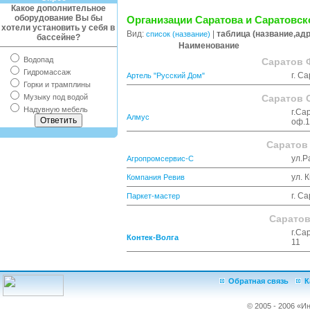
Какое дополнительное
оборудование Вы бы
Организации Саратова и Саратовск
хотели установить у себя в
Вид:
|
таблица (название,ад
список (название)
бассейне?
Наименование
Водопад
Саратов 
Гидромассаж
г. С
Артель "Русский Дом"
Горки и трамплины
Музыку под водой
Саратов 
Надувную мебель
г.Са
Алмус
оф.1
Саратов
ул.Р
Агропромсервис-С
ул. 
Компания Ревив
г. С
Паркет-мастер
Саратов
г.Са
Контек-Волга
11
Обратная связь
К
© 2005 - 2006 «