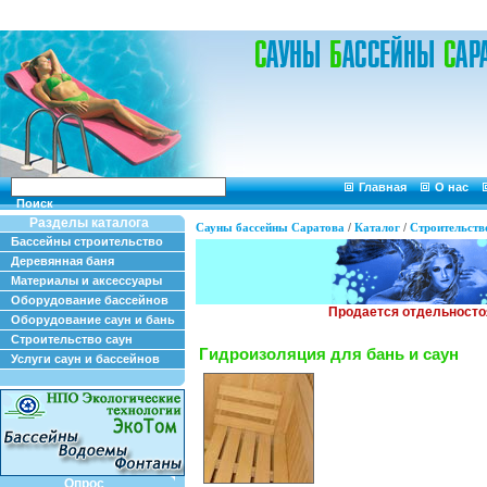
Главная
О нас
Поиск
Разделы каталога
Сауны бассейны Саратова
/
Каталог
/
Строительств
Бассейны строительство
Деревянная баня
Материалы и аксессуары
Оборудование бассейнов
Оборудование саун и бань
Строительство саун
Гидроизоляция для бань и саун
Услуги саун и бассейнов
Опрос