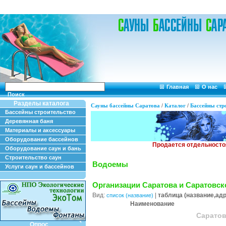
Главная
О нас
Поиск
Разделы каталога
Сауны бассейны Саратова
/
Каталог
/
Бассейны стр
Бассейны строительство
Деревянная баня
Материалы и аксессуары
Оборудование бассейнов
Оборудование саун и бань
Строительство саун
Водоемы
Услуги саун и бассейнов
Организации Саратова и Саратовск
Вид:
|
таблица (название,ад
список (название)
Наименование
Саратов
Опрос