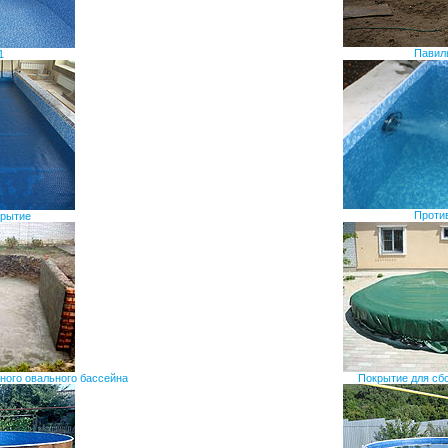
Павил
1
Проти
рытие
ного овального бассейна
Покрытие для сб