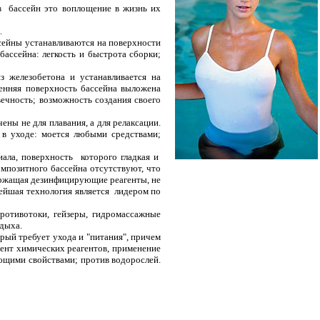
в
бассейн это воплощение в жизнь их
.
сейны устанавливаются на поверхности
бассейна: легкость и быстрота сборки;
з железобетона и устанавливается на
енняя поверхность бассейна выложена
ечность; возможность создания своего
ны не для плавания, а для релаксации.
 в уходе: моется любыми средствами;
ала, поверхность
которого гладкая и
мпозитного бассейна отсутствуют, что
держащая дезинфицирующие реагенты, не
ейшая технология является
лидером по
ротивотоки, гейзеры, гидромассажные
тдыха.
орый требует ухода и "питания", причем
ент химических реагентов, применение
ющими свойствами; против водорослей.