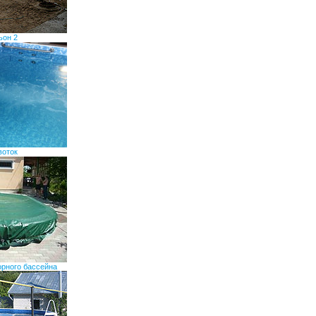
ьон 2
воток
орного бассейна