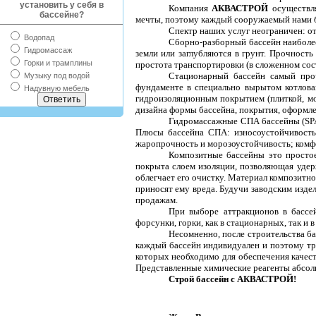
установить у себя в
Компания
АКВАСТРОЙ
осуществля
бассейне?
мечты, поэтому каждый сооружаемый нами ба
Спектр наших услуг неограничен: о
Водопад
Сборно-разборный бассейн наиболее
Гидромассаж
земли или заглубляются в грунт. Прочность
Горки и трамплины
простота транспортировки (в сложенном сост
Стационарный бассейн самый проч
Музыку под водой
фундаменте в специально вырытом котлова
Надувную мебель
гидроизоляционным покрытием (плиткой, мо
дизайна формы бассейна, покрытия, оформл
Гидромассажные СПА бассейны (SPA)
Плюсы бассейна СПА: износоустойчивость 
жаропрочность и морозоустойчивость; комф
Композитные бассейны это простое
покрыта слоем изоляции, позволяющая удер
облегчает его очистку. Материал композитн
приносят ему вреда. Будучи заводским изде
продажам.
При выборе аттракционов в бассей
форсунки, горки, как в стационарных, так и
Несомненно, после строительства ба
каждый бассейн индивидуален и поэтому тр
которых необходимо для обеспечения качес
Представленные химические реагенты абсол
Строй бассейн с АКВАСТРОЙ!