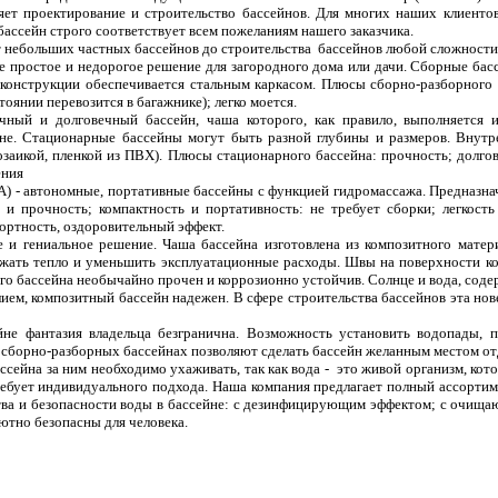
ет проектирование и строительство бассейнов. Для многих наших клиенто
ссейн строго соответствует всем пожеланиям нашего заказчика.
т небольших частных бассейнов до строительства
бассейнов любой сложности
 простое и недорогое решение для загородного дома или дачи. Сборные бас
 конструкции обеспечивается стальным каркасом. Плюсы сборно-разборного 
оянии перевозится в багажнике); легко моется.
ный и долговечный бассейн, чаша которого, как правило, выполняется и
не. Стационарные бассейны могут быть разной глубины и размеров. Внутр
заикой, пленкой из ПВХ). Плюсы стационарного бассейна: прочность; долгов
ения
 - автономные, портативные бассейны с функцией гидромассажа. Предназначе
и прочность; компактность и портативность: не требует сборки; легкость
ортность, оздоровительный эффект.
 и гениальное решение. Чаша бассейна изготовлена из композитного матери
жать тепло и уменьшить эксплуатационные расходы. Швы на поверхности ко
ого бассейна необычайно прочен и коррозионно устойчив. Солнце и вода, со
лием, композитный бассейн надежен. В сфере строительства бассейнов эта нов
не фантазия владельца безгранична. Возможность установить водопады, п
 в сборно-разборных бассейнах позволяют сделать бассейн желанным местом о
ссейна за ним необходимо ухаживать, так как вода -
это живой организм, кот
ебует индивидуального подхода. Наша компания предлагает полный ассортим
тва и безопасности воды в бассейне: с дезинфицирующим эффектом; с очища
ютно безопасны для человека.