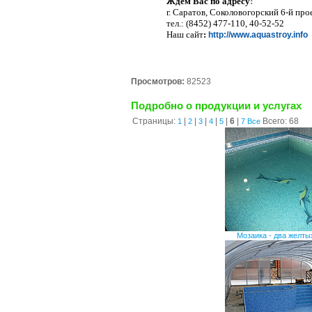
Ждем Вас по адресу
:
г. Саратов, Соколовогорский 6-й прое
тел.: (8452) 477-110, 40-52-52
Наш сайт
:
http://www.aquastroy.info
Просмотров:
82523
Подробно о продукции и услугах
Страницы:
|
|
|
|
|
6
|
Всего: 68
1
2
3
4
5
7
Все
Мозаика - два желт