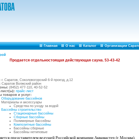
Главная
О нас
Каталог
Организации Сарат
рой
:
г. Саратов, Соколовогорский 6-й проезд, д.12
:
Саратов Волжский район
оны:
(8452) 477-110, 40-52-52
лист(ы):
прайс-лист
 товаров и услуг:
Оборудование бассейнов
Материалы и аксессуары
Средства по уходу за водой
Бассейны строительство
Стационарные бассейны
Сборные бассейны
Полимерные бассейны
Композитные бассейны
Бассейны сборные
Бассейны нетиповые
яется представителем ведущей Российской компании Аквамастер (г. Москва).