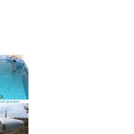
лтый дельфин