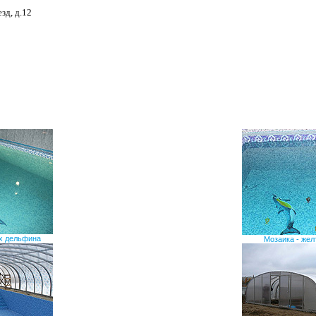
зд, д.12
ых дельфина
Мозаика - же