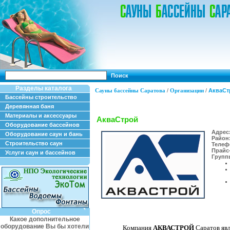
Поиск
Разделы каталога
Сауны бассейны Саратова
/
Организации
/
АкваСт
Бассейны строительство
Деревянная баня
Материалы и аксессуары
АкваСтрой
Оборудование бассейнов
Адрес
Оборудование саун и бань
Район
Строительство саун
Телеф
Прайс-
Услуги саун и бассейнов
Группы
Опрос
Какое дополнительное
оборудование Вы бы хотели
Компания
АКВАСТРОЙ
Саратов явл