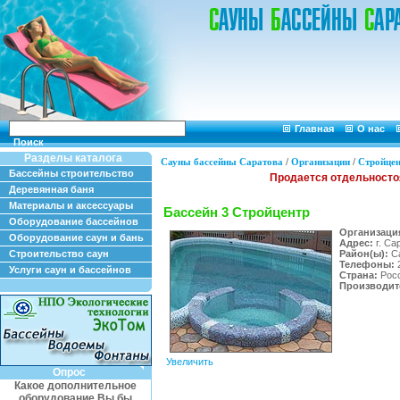
Главная
О нас
Поиск
Разделы каталога
Сауны бассейны Саратова
/
Организации
/
Стройце
Бассейны строительство
Деревянная баня
Материалы и аксессуары
Бассейн 3 Стройцентр
Оборудование бассейнов
Организаци
Оборудование саун и бань
Адрес:
г. Са
Строительство саун
Район(ы):
Са
Телефоны:
2
Услуги саун и бассейнов
Страна:
Рос
Производит
Увеличить
Опрос
Какое дополнительное
оборудование Вы бы