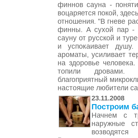
финнов сауна - поняти
воцаряется покой, здес
отношения. "В гневе ра
финны. А сухой пар - 
сауну от русской и тур
и успокаивает душу.
ароматы, усиливает те
на здоровье человека
топили дровами. 
благоприятный микрокл
настоящие любители с
23.11.2008
Построим б
Начнем с тр
наружные ст
возводят