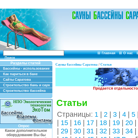
Главная
О нас
Поиск
Разделы статей
Сауны бассейны Саратова
/
Статьи
Бассейны - использование
Как париться в бане
Сайты Саратова
Строительство бань и саун
Строительство бассейна
Статьи
Страницы:
|
|
|
|
1
2
3
4
5
|
|
|
|
|
|
15
16
17
18
19
20
Опрос
|
|
|
|
|
|
29
30
31
32
33
34
Какое дополнительное
оборудование Вы бы