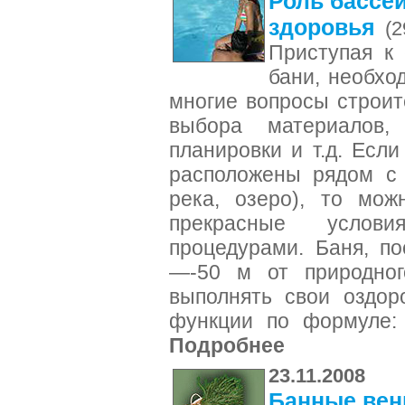
Роль бассе
здоровья
(2
Приступая к
бани, необхо
многие вопросы строит
выбора материалов, 
планировки и т.д. Есл
расположены рядом с 
река, озеро), то мож
прекрасные услов
процедурами. Баня, п
—-50 м от природног
выполнять свои оздор
функции по формуле: 
Подробнее
23.11.2008
Банные вен