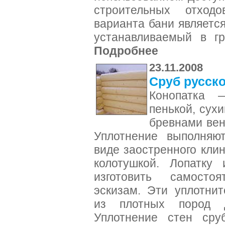
строительных отходо
варианта бани являетс
устанавливаемый в гр
Подробнее
23.11.2008
Сруб русско
Конопатка 
пенькой, сух
бревнами венц
Уплотнение выполняют
виде заостренного клин
колотушкой. Лопатку
изготовить самосто
эскизам. Эти уплотни
из плотных пород д
Уплотнение стен сру