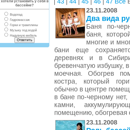
|
|
|
|
|
В
43
44
45
46
47
Все
хотели установить у себя в
бассейне?
23.11.2008
Водопад
Два вида ру
Гидромассаж
Баня по-чер
Горки и трамплины
Музыку под водой
баня, которо
Надувную мебель
многие и мног
бани еще сохраняет
деревнях и в Сибири
бревенчатую избушку, 
моечная. Обогрев по
костра, который гор
обычно в центре помещ
в бане по-черному нет,
камни, аккумулирую
помещению, обогревая 
23.11.2008