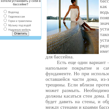
бас
хотели установить у себя в
бассейне?
как 
вод
Водопад
поя
Гидромассаж
Горки и трамплины
зна
Музыку под водой
уст
Надувную мебель
та
уста
ряд
име
для бассейна.
Есть еще один вариант 
напольное покрытие и са
фундаменте. Но при использ
оставшейся части дома, из-
трещины. Если вблизи проте
может размыть. Необходимо
должны касаться стен дома. 
будет давить на стены, и о
между стенами и краями басс