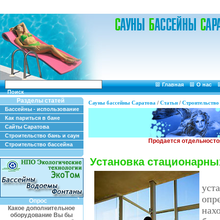
Главная
О нас
Поиск
Разделы статей
Сауны бассейны Саратова
/
Статьи
/
Строительство
Бассейны - использование
Как париться в бане
Сайты Саратова
Строительство бань и саун
Строительство бассейна
Установка стационарны
уст
опр
Опрос
Какое дополнительное
нах
оборудование Вы бы