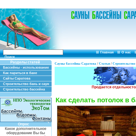
Главная
О нас
Поиск
Разделы статей
Сауны бассейны Саратова
/
Статьи
/
Строительство 
Бассейны - использование
Как париться в бане
Сайты Саратова
Строительство бань и саун
Строительство бассейна
Как сделать потолок в 
Опрос
Какое дополнительное
оборудование Вы бы