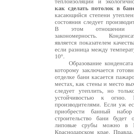
теплоизоляции и экологично
как сделать потолок в бан
касающийся степени утеплен
состояния следует производи
В этом отношении на
закономерность. Конденс
является показателем качеств
если разница между температу
10°.
Образование конденсата
которому заключается готов
отделке бани касается пажаро
местах, как стены и место вы
следует утеплить, но тольк
устойчивостью к огню. 
производителями. Если уж е
приобрести банный набо
строительство бани будет 
липовые срубы можно в Р
Краснодарском крае. Правда