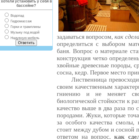
хотели установить у себя в
бассейне?
Водопад
Гидромассаж
Горки и трамплины
Музыку под водой
задаваться вопросом,
как сдел
Надувную мебель
определиться с выбором мате
баня. Вопрос о материале ста
конструкция четко определены
хвойные древесные породы, ср
сосна, кедр. Первое место пр
Лиственница превосходи
своим качественным характер
гниению и не меняет свой
биологической стойкости к р
качество выше в два раза по
породами. Жуки, которые точа
за особого качества смолы, 
стоит между дубом и сосной п
ответом на вопрос,
как сде