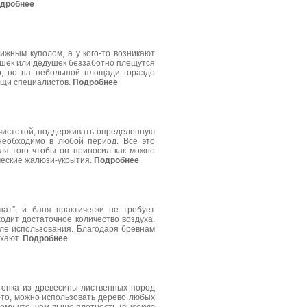
дробнее
ижным куполом, а у кого-то возникают
ушек или дедушек беззаботно плещутся
о, но на небольшой площади гораздо
ощи специалистов.
Подробнее
 чистотой, поддерживать определенную
необходимо в любой период. Все это
ля того чтобы он приносил как можно
ческие жалюзи-укрытия.
Подробнее
ат”, и баня практически не требует
одит достаточное количество воздуха.
ле использования. Благодаря бревнам
ыхают.
Подробнее
агонка из древесины лиственных пород
-то, можно использовать дерево любых