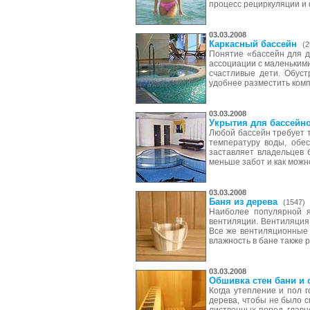
процесс рециркуляции и
03.03.2008
Каркасный бассейн
(2
Понятие «бассейн для д
ассоциации с маленьким
счастливые дети. Обус
удобнее разместить комп
03.03.2008
Укрытия для бассейн
Любой бассейн требует т
температуру воды, обе
заставляет владельцев 
меньше забот и как можн
03.03.2008
Баня из дерева
(1547)
Наиболее популярной я
вентиляции. Вентиляция 
Все же вентиляционные 
влажность в бане также 
03.03.2008
Обшивка стен бани и 
Когда утепление и пол 
дерева, чтобы не было с