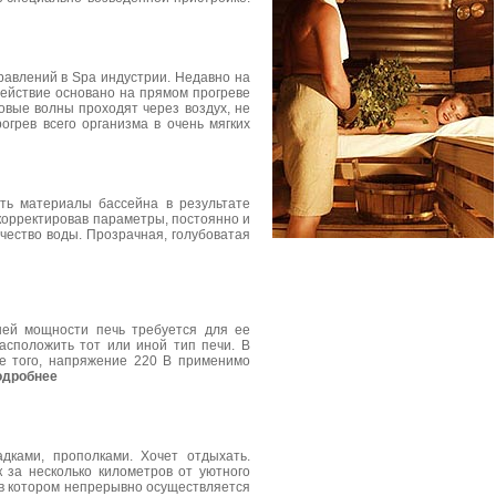
равлений в Spa индустрии. Недавно на
действие основано на прямом прогреве
овые волны проходят через воздух, не
огрев всего организма в очень мягких
ть материалы бассейна в результате
ткорректировав параметры, постоянно и
чество воды. Прозрачная, голубоватая
шей мощности печь требуется для ее
асположить тот или иной тип печи. В
ме того, напряжение 220 В применимо
одробнее
дками, прополками. Хочет отдыхать.
к за несколько километров от уютного
, в котором непрерывно осуществляется