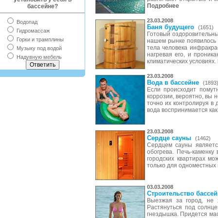
Подробнее
бассейне?
23.03.2008
Водопад
Баня будущего
(1651)
Гидромассаж
Готовый оздоровительны
Горки и трамплины
нашем рынке появилось 
тела человека инфракра
Музыку под водой
нагревая его, и проник
Надувную мебель
климатических условиях.
23.03.2008
Вода в бассейне
(1893
Если происходит помут
коррозии, вероятно, вы 
точно их контролируя в 
вода воспринимается как
23.03.2008
Сердце сауны
(1462)
Сердцем сауны являетс
обогрева. Печь-каменку
городских квартирах мо
только для одноместных 
03.03.2008
Строительство бассей
Выезжая за город, не 
Растянуться под солнце
гнездышка. Придется мас