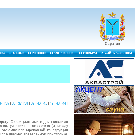
Саратов
ова
Статьи
Новости
Объявления
Реклама
Сайты Саратова
|
|
|
|
|
|
|
|
|
|
|
34
35
36
37
38
39
40
41
42
43
44
берегу: С официантами и длинноногими
ачном участке не так сложно (и, между
т объемно-планировочной конструкции
 специально возведенной пристройке.