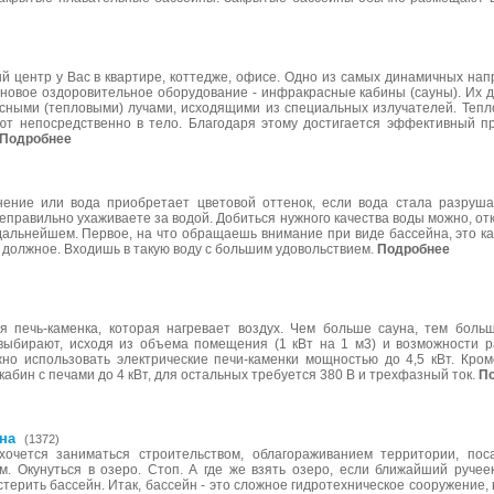
й центр у Вас в квартире, коттедже, офисе. Одно из самых динамичных нап
новое оздоровительное оборудование - инфракрасные кабины (сауны). Их 
сными (тепловыми) лучами, исходящими из специальных излучателей. Тепл
ают непосредственно в тело. Благодаря этому достигается эффективный пр
Подробнее
)
нение или вода приобретает цветовой оттенок, если вода стала разруша
неправильно ухаживаете за водой. Добиться нужного качества воды можно, о
дальнейшем. Первое, на что обращаешь внимание при виде бассейна, это ка
 должное. Входишь в такую воду с большим удовольствием.
Подробнее
я печь-каменка, которая нагревает воздух. Чем больше сауна, тем боль
 выбирают, исходя из объема помещения (1 кВт на 1 м3) и возможности р
жно использовать электрические печи-каменки мощностью до 4,5 кВт. Кро
кабин с печами до 4 кВт, для остальных требуется 380 В и трехфазный ток.
П
на
(1372)
хочется заниматься строительством, облагораживанием территории, поса
м. Окунуться в озеро. Стоп. А где же взять озеро, если ближайший ручее
терить бассейн. Итак, бассейн - это сложное гидротехническое сооружение