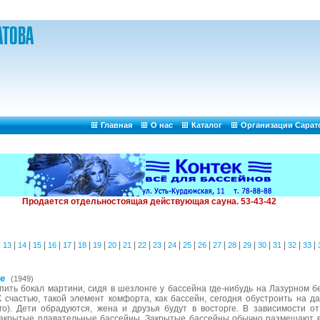
Главная
О нас
Каталог
Организации Сарат
|
|
|
|
|
|
|
|
|
|
|
|
|
|
|
|
|
|
|
|
|
|
13
14
15
16
17
18
19
20
21
22
23
24
25
26
27
28
29
30
31
32
33
е
(1949)
ыпить бокал мартини, сидя в шезлонге у бассейна где-нибудь на Лазурном 
 К счастью, такой элемент комфорта, как бассейн, сегодня обустроить на д
го). Дети обрадуются, жена и друзья будут в восторге. В зависимости о
акрытые плавательные бассейны. Закрытые бассейны обычно размещают в