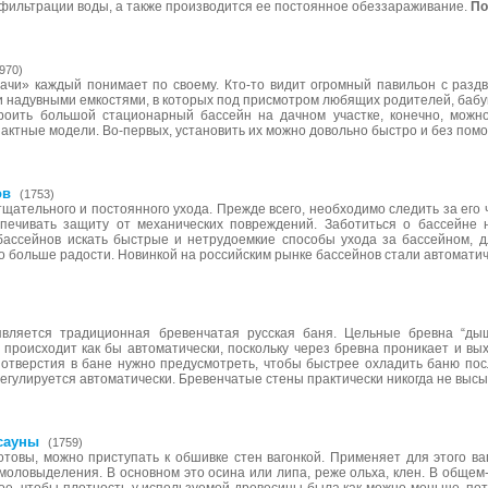
 фильтрации воды, а также производится ее постоянное обеззараживание.
По
970)
ачи» каждый понимает по своему. Кто-то видит огромный павильон с раздв
и надувными емкостями, в которых под присмотром любящих родителей, баб
троить большой стационарный бассейн на дачном участке, конечно, можн
актные модели. Во-первых, установить их можно довольно быстро и без пом
ов
(1753)
щательного и постоянного ухода. Прежде всего, необходимо следить за его
спечивать защиту от механических повреждений. Заботиться о бассейне 
бассейнов искать быстрые и нетрудоемкие способы ухода за бассейном, д
о больше радости. Новинкой на российским рынке бассейнов стали автомати
вляется традиционная бревенчатая русская баня. Цельные бревна “дыш
происходит как бы автоматически, поскольку через бревна проникает и вых
отверстия в бане нужно предусмотреть, чтобы быстрее охладить баню пос
регулируется автоматически. Бревенчатые стены практически никогда не выс
сауны
(1759)
готовы, можно приступать к обшивке стен вагонкой. Применяет для этого в
моловыделения. В основном это осина или липа, реже ольха, клен. В общем