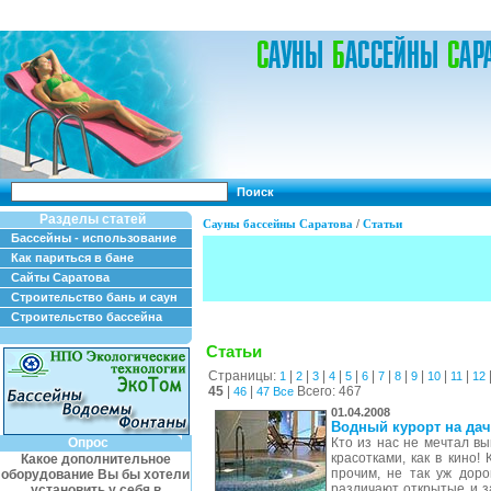
Поиск
Разделы статей
Сауны бассейны Саратова
/
Статьи
Бассейны - использование
Как париться в бане
Сайты Саратова
Строительство бань и саун
Строительство бассейна
Статьи
Страницы:
|
|
|
|
|
|
|
|
|
|
|
1
2
3
4
5
6
7
8
9
10
11
12
45
|
|
Всего: 467
46
47
Все
01.04.2008
Водный курорт на дач
Опрос
Кто из нас не мечтал в
красотками, как в кино!
Какое дополнительное
прочим, не так уж доро
оборудование Вы бы хотели
различают открытые и з
установить у себя в