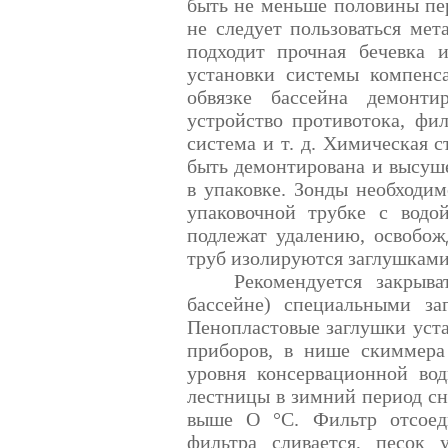
быть не меньше половины пер
не следует пользоваться мет
подходит прочная бечевка и
установки системы компенс
обвязке бассейна демонти
устройство противотока, фил
система и т. д.
Химическая с
быть демонтирована и высуше
в упаковке. Зонды необходим
упаковочной трубке с водо
подлежат удалению, освобож
труб изолируются заглушками
Рекомендуется закрыв
бассейне) специальными за
Пенопластовые заглушки уст
приборов, в нише скиммера
уровня консервационной вод
лестницы в зимний период сн
выше О °С. Фильтр отсоед
фильтра сливается, песок 