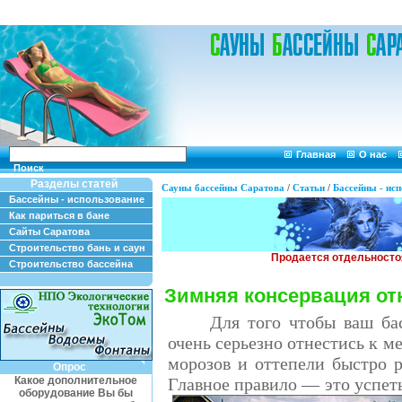
Главная
О нас
Поиск
Разделы статей
Сауны бассейны Саратова
/
Статьи
/
Бассейны - ис
Бассейны - использование
Как париться в бане
Сайты Саратова
Строительство бань и саун
Строительство бассейна
Зимняя консервация от
Для того чтобы ваш ба
очень серьезно отнестись к м
морозов и оттепели быстро 
Опрос
Какое дополнительное
Главное правило — это успеть
оборудование Вы бы