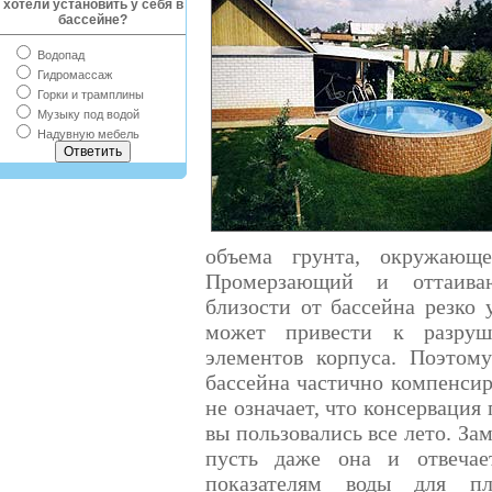
хотели установить у себя в
бассейне?
Водопад
Гидромассаж
Горки и трамплины
Музыку под водой
Надувную мебель
объема грунта, окружающе
Промерзающий и оттаива
близости от бассейна резко 
может привести к разруш
элементов корпуса.
Поэтому
бассейна частично компенсир
не означает, что консервация
вы пользовались все лето. За
пусть даже она и отвечае
показателям воды для пл