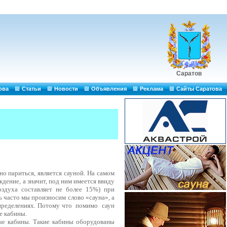
Саратов
ова
Статьи
Новости
Объявления
Реклама
Сайты Саратова
о париться, является сауной. На самом
дение, а значит, под ним имеется ввиду
оздуха составляет не более 15%) при
ь часто мы произносим слово «сауна», а
пределениях. Потому что
помимо
саун
е кабины.
ые кабины. Такие кабины оборудованы