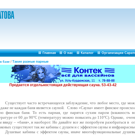
Главная
О нас
Каталог
Организации Сарат
в бане
/
Такие разные парные
Существует часто встречающееся заблуждение, что любое место, где можн
 даже не каждая баня является сауной.
Слово «Сауна» имеет финское происхож
но финская баня. То есть парная, где парятся сухим паром (влажность в
ературе от 60 до 90°С (температуру можно повысить до 110°С). Однако,
очен
м ввиду – «баня», и наоборот. Но давайте все же попробуем разобраться в
о
таковых существуют так же кабины с душем и с эффектом сауны и инфракрасны
Душевые кабины с эффектом сауны, иначе многофункциональные душев