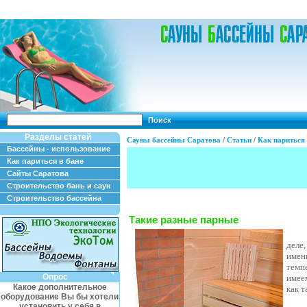
Поиск
Разделы статей
Сауны бассейны Саратова
/
Статьи
/
Как париться 
Бассейны - использование
Как париться в бане
Сайты Саратова
Строительство бань и саун
Строительство бассейна
Такие разные парные
деле,
имен
темп
Опрос
имее
Какое дополнительное
как 
оборудование Вы бы хотели
установить у себя в