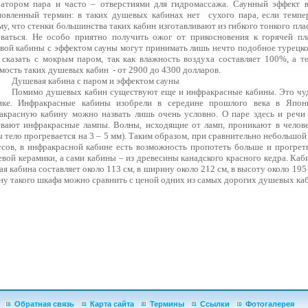
ратором пара и часто – отверстиями для гидромассажа. Саунный эффект 
новленный термин: в таких душевых кабинах нет
сухого пара, если темп
у, что стенки большинства таких кабин изготавливают из гибкого тонкого пла
еваться. Не особо приятно получить ожог от прикосновения к горячей пл
вой кабины с эффектом сауны могут принимать лишь нечто подобное турецк
 сказать с мокрым паром, так как влажность воздуха составляет 100%, а те
мость таких душевых кабин
- от 2900 до 4300 долларов.
Душевая кабина с паром и эффектом сауны
Помимо душевых кабин существуют еще и инфракрасные кабины. Это чуд
ике. Инфракрасные кабины изобрели в середине прошлого века в Япон
акрасную кабину можно назвать лишь очень условно. О паре здесь и речи
евают инфракрасные лампы. Волны, исходящие от ламп, проникают в человеч
 тело прогревается на 3 – 5 мм). Таким образом, при сравнительно небольшой 
усов, в инфракрасной кабине есть возможность пропотеть больше и прогреть
евой керамики, а сами кабины – из древесины канадского красного кедра. Каб
я кабина составляет около 113 см, в ширину около 212 см, в высоту около 1
ену такого шкафа можно сравнить с ценой одних из самых дорогих душевых ка
Обратная связь
Карта сайта
Термины
Ссылки
Фотогалерея