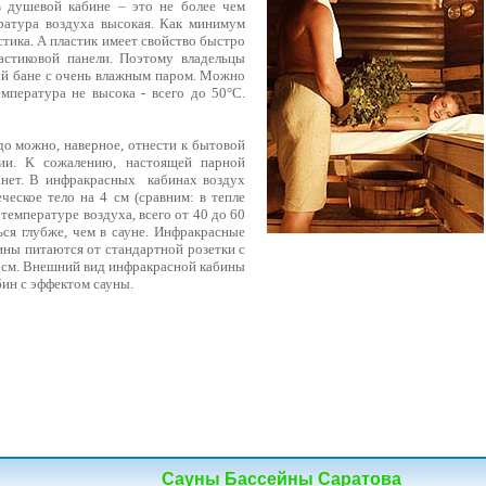
в душевой кабине – это не более чем
ература воздуха высокая. Как минимум
стика. А пластик имеет свойство быстро
астиковой панели. Поэтому владельцы
ой бане с очень влажным паром. Можно
мпература не высока - всего до 50°С.
о можно, наверное, отнести к бытовой
ии. К сожалению, настоящей парной
 нет. В инфракрасных
кабинах воздух
еское тело на 4 см (сравним: в тепле
температуре воздуха, всего от 40 до 60
ся глубже, чем в сауне. Инфракрасные
ины питаются от стандартной розетки с
95 см. Внешний вид инфракрасной кабины
бин с эффектом сауны.
Сауны Бассейны Саратова