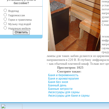
гене
бассейне?
уста
потом
Водопад
нагр
Гидромассаж
душе
Горки и трамплины
даже
Музыку под водой
Стои
Надувную мебель
техн
инфр
нагр
сауны
град
лампы для таких кабин делаются из циркони
напряжением в 220 В. В глубину инфракрасна
– как обычный платяной шкаф. Только вот ц
Просмотров:
1025
Смотрите также:
Баня и беременность
Баня и ароматерапия
Баня без зноя
Банный день
Банные хитрости
Аксессуары для сауны
Аксессуары для бани и сауны