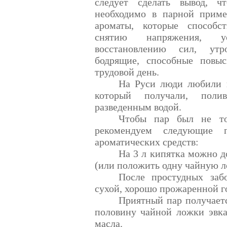
следует сделать вывод, ч
необходимо в парной приме
ароматы, которые способс
снятию напряжения, ус
восстановлению сил, у
бодрящие, способные повыс
трудовой день.
На Руси люди любили п
который получали, поли
разведенным водой.
Чтобы пар был не то
рекомендуем следующие 
ароматических средств:
На
3 л
кипятка можно д
(или положить одну чайную ло
После простудных заб
сухой, хорошо прожаренной г
Приятный пар получаетс
половину чайной ложки эвка
масла.