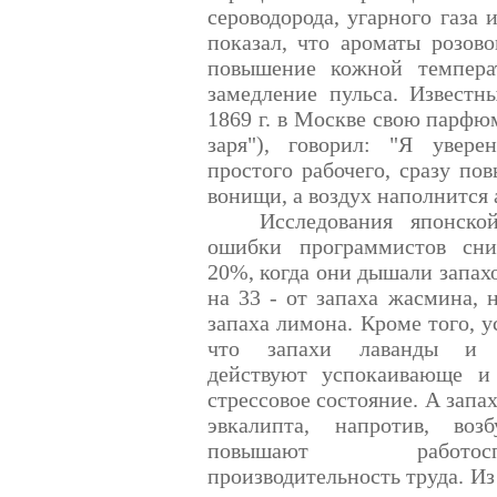
сероводорода, угарного газа 
показал, что ароматы розов
повышение кожной температ
замедление пульса. Извест
1869 г
. в Москве свою парфю
заря"), говорил: "Я увере
простого рабочего, сразу пов
вонищи, а воздух наполнится 
Исследования японск
ошибки программистов сн
20%, когда они дышали запах
на 33 - от запаха жасмина, 
запаха лимона. Кроме того, у
что запахи лаванды и 
действуют успокаивающе и
стрессовое состояние. А запа
эвкалипта, напротив, во
повышают работоспос
производительность труда. Из