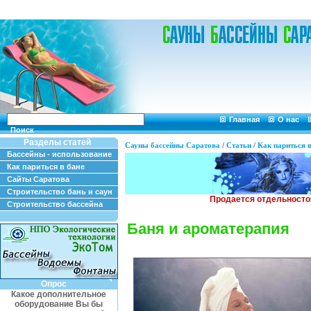
Главная
О нас
Поиск
Разделы статей
Сауны бассейны Саратова
/
Статьи
/
Как париться в
Бассейны - использование
Как париться в бане
Сайты Саратова
Строительство бань и саун
Строительство бассейна
Баня и ароматерапия
Опрос
Какое дополнительное
оборудование Вы бы