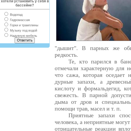
хотели установить у себя в
бассейне?
Водопад
Гидромассаж
Горки и трамплины
Музыку под водой
Надувную мебель
"дышит". В парных же общ
редкость.
Те, кто парился в бан
отмечали характерную для н
что сажа, которая оседает 
дурные запахи, а древесн
кислоту и формальдегид, к
свежесть. В парной допусти
дыма от дров и специальны
помощи трав, масел и т. п.
Приятные запахи спос
человека, а неприятные могут
отрицательные реакции впло