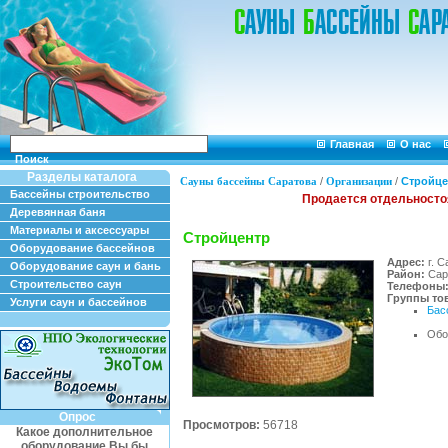
Главная
О нас
Поиск
Разделы каталога
Сауны бассейны Саратова
/
Организации
/
Стройце
Бассейны строительство
Деревянная баня
Материалы и аксессуары
Стройцентр
Оборудование бассейнов
Адрес:
г. С
Оборудование саун и бань
Район:
Сар
Строительство саун
Телефоны
Группы тов
Услуги саун и бассейнов
Бас
Обо
Опрос
Просмотров:
56718
Какое дополнительное
оборудование Вы бы