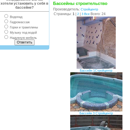
Бассейны строительство
хотели установить у себя в
бассейне?
Производитель:
Стройцентр
Страницы:
1
|
|
Всего: 24
2
3
Все
Водопад
Гидромассаж
Горки и трамплины
Музыку под водой
Надувную мебель
Бассейн 1Стройцентр
Бассейн 3 Стройцентр