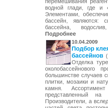
перемешивания реаген
водной глади, где и 
Элементами, обеспечи
бассейн, являются: 
бассейна, водосли
Подробнее
10.04.2009
Подбор клея
бассейнов
Отделка туре
околобассейнового п
большинстве случаев с
плитки, мозаики и нат
камня. Ассортимент
представленный на 
Производители, а всле
частей света постоян