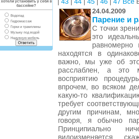
|
|
|
|
|
В
43
44
45
46
47
Все
хотели установить у себя в
бассейне?
24.04.2009
Водопад
Парение и р
Гидромассаж
С точки зрен
Горки и трамплины
Музыку под водой
это идеальн
Надувную мебель
равномерно п
находятся в одинаков
важно, мы уже об это
расслаблен, а это м
восприятию процедур
впрочем, во всяком д
какую-то квалификаци
требует соответствующ
другим причинам, мно
говоря, я обычно па
Принципиально ни
видоизменяется, ск