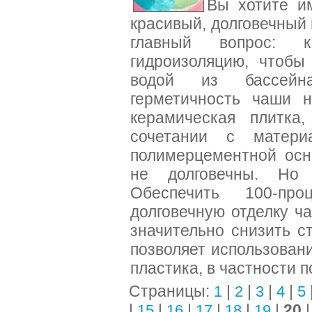
Вы хотите и
красивый, долговечный
главный вопрос: 
гидроизоляцию, чтобы
водой из бассейн
герметичность чаши н
керамическая плитка
сочетании с матер
полимерцементной осн
не долговечны. Но
Обеспечить 100-про
долговечную отделку 
значительно снизить с
позволяет использован
пластика, в частности 
Страницы:
|
|
|
|
1
2
3
4
5
|
|
|
|
|
|
20
15
16
17
18
19