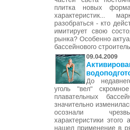
плитка новых форма
характеристик... мар
разобраться - кто дейс
имитирует свою состо
рынка? Особенно актуа
бассейнового строител
09.04.2009
Активирова
водоподгот
До недавнег
уголь "вел" скромно
плавательных бассей
значительно изменилась
осознали чрезвы
характеристики этого 
нашел применение в р