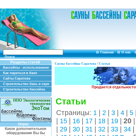
Главная
О нас
Поиск
Разделы статей
Сауны бассейны Саратова
/
Статьи
Бассейны - использование
Как париться в бане
Сайты Саратова
Строительство бань и саун
Строительство бассейна
Статьи
Страницы:
|
|
|
|
1
2
3
4
5
|
|
|
|
|
|
20
15
16
17
18
19
Опрос
|
|
|
|
|
|
29
30
31
32
33
34
Какое дополнительное
оборудование Вы бы