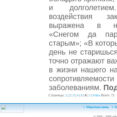
и долголетие
воздействия за
выражена в на
«Снегом да па
старым»; «В котор
день не старишься
точно отражают ва
в жизни нашего на
сопротивляе
заболеваниям.
По
Страницы:
|
|
|
|
|
6
|
|
Всего: 72
1
2
3
4
5
7
8
Все
Обратная связь
К
© 2005 - 2006 «