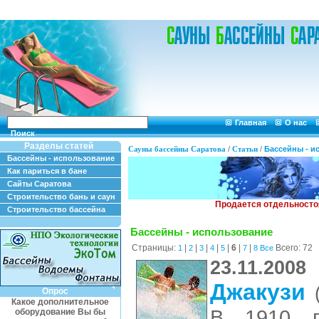
Главная
О нас
Поиск
Разделы статей
Сауны бассейны Саратова
/
Статьи
/
Бассейны - и
Бассейны - использование
Как париться в бане
Сайты Саратова
Строительство бань и саун
Строительство бассейна
Бассейны - использование
Страницы:
|
|
|
|
|
6
|
|
Всего: 72
1
2
3
4
5
7
8
Все
23.11.2008
Джакузи
Опрос
Какое дополнительное
В 1910 г
оборудование Вы бы