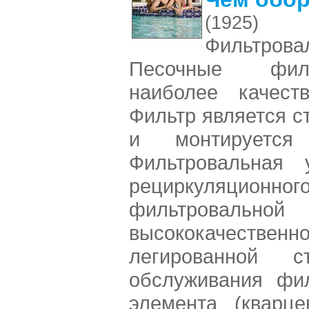
(1925)
Фильтро
Песочные фил
наиболее качест
Фильтр является с
и монтируется
Фильтровальная 
рециркуляци
фильтровал
высококачествен
легированной 
обслуживания фи
элемента (кварце