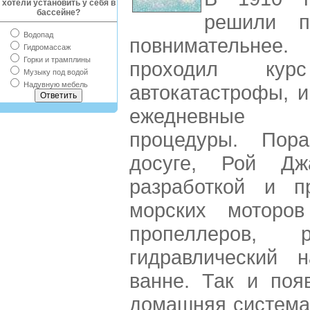
хотели установить у себя в
бассейне?
решили п
Водопад
повнимательне
Гидромассаж
Горки и трамплины
проходил кур
Музыку под водой
Надувную мебель
автокатастрофы, 
ежедневные ги
процедуры. Пор
досуге, Рой Джа
разработкой и пр
морских моторов
пропеллеров, 
гидравлический 
ванне. Так и поя
домашняя система