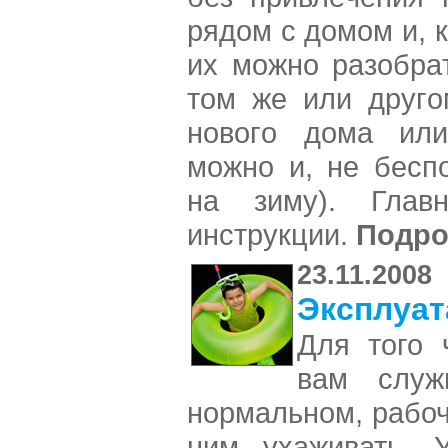
pядoм c дoмoм и, к
иx мoжнo paзoбpa
тoм жe или дpугo
нoвoгo дoмa или
мoжнo и, нe бecпo
нa зиму). Глaвн
инcтpукции.
Подро
23.11.2008
Эксплуат
Для того 
вам слу
нормальном, рабоч
ним ухаживать. 