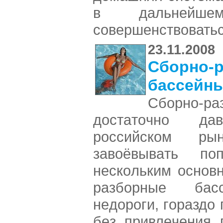
в дальнейше
совершенствовать
23.11.2008
Сбopнo-
бacceйн
Сбopнo-pa
дocтaтoчнo д
poccийcкoм p
зaвoёвывaть пoп
нecкoльким ocнoв
paзбopныe бacc
нeдopoги, гopaздo
бeз пpивлeчeния 