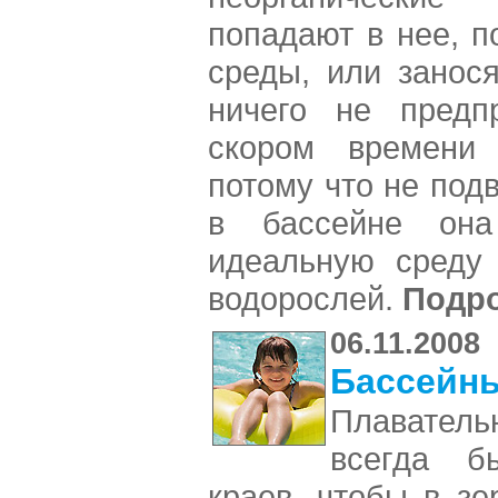
попадают в нее, 
среды, или занос
ничего не предп
скором времени 
потому что не под
в бассейне она
идеальную среду 
водорослей.
Подр
06.11.2008
Бассейны
Плавател
всегда б
краев, чтобы в з