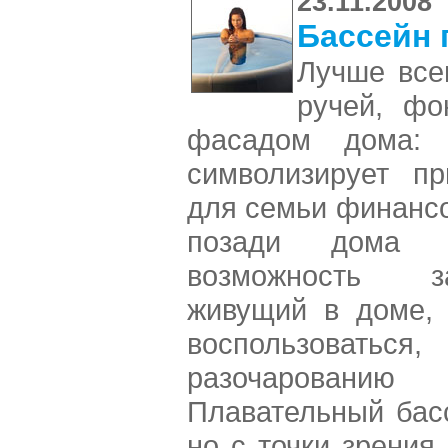
23.11.2008
Бассейн 
Лучше всег
ручей, фо
фасадом дома:
символизирует п
для семьи финанс
позади дома 
возможность за
живущий в доме, 
воспользовать
разочаровани
Плавательный бас
но с точки зрения