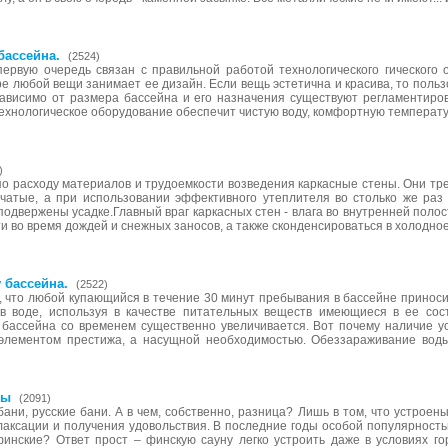
бассейна.
(2524)
первую очередь связан с правильной работой технологического гического о
е любой вещи занимает ее дизайн. Если вещь эстетична и красива, то поль
зависимо от размера бассейна и его назначения существуют регламентир
ехнологическое оборудование обеспечит чистую воду, комфортную температу
)
 расходу материалов и трудоемкости возведения каркасные стены. Они треб
чатые, а при использовании эффективного утеплителя во столько же раз 
подвержены усадке.Главный враг каркасных стен - влага во внутренней полос
и во время дождей и снежных заносов, а также сконденсироваться в холодное
 бассейна.
(2522)
 что любой купающийся в течение 30 минут пребывания в бассейне приносит
в воде, используя в качестве питательных веществ имеющиеся в ее сост
 бассейна со временем существенно увеличивается. Вот почему наличие у
элементом престижа, а насущной необходимостью. Обеззараживание воды
ны
(2091)
бани, русские бани. А в чем, собственно, разница? Лишь в том, что устроены
елаксации и получения удовольствия. В последние годы особой популярност
инские? Ответ прост – финскую сауну легко устроить даже в условиях го