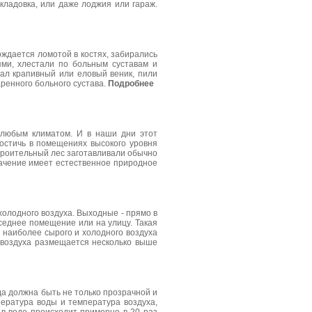
 кладовка, или даже лоджия или гараж.
ождается ломотой в костях, забирались
ями, хлестали по больным суставам и
ал крапивный или еловый веник, пили
аренного больного сустава.
Подробнее
 любым климатом. И в наши дни этот
остичь в помещениях высокого уровня
троительный лес заготавливали обычно
начение имеет естественное природное
холодного воздуха. Выходные - прямо в
седнее помещение или на улицу. Такая
у наиболее сырого и холодного воздуха
о воздуха размещается несколько выше
да должна быть не только прозрачной и
пература воды и температура воздуха,