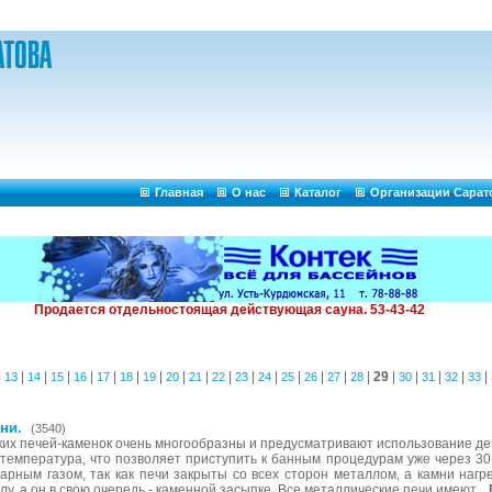
Главная
О нас
Каталог
Организации Сарат
|
|
|
|
|
|
|
|
|
|
|
|
|
|
|
|
|
29
|
|
|
|
|
13
14
15
16
17
18
19
20
21
22
23
24
25
26
27
28
30
31
32
33
ни.
(3540)
ких печей-каменок очень многообразны и предусматривают использование д
температура, что позволяет приступить к банным процедурам уже через 30
арным газом, так как печи закрыты со всех сторон металлом, а камни нагре
у, а он в свою очередь - каменной засыпке. Все металлические печи имеют...