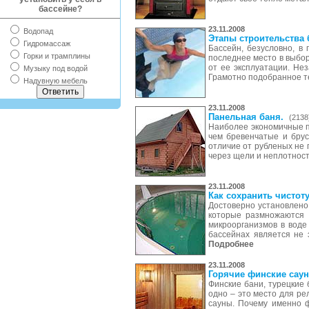
бассейне?
23.11.2008
Водопад
Этапы строительства 
Гидромассаж
Бассейн, безусловно, в 
Горки и трамплины
последнее место в выбор
от ее эксплуатации. Не
Музыку под водой
Грамотно подобранное т
Надувную мебель
23.11.2008
Панельная баня.
(2138
Наиболее экономичные по
чем бревенчатые и брус
отличие от рубленых не 
через щели и неплотност
23.11.2008
Как сохранить чистоту
Достоверно установлено,
которые размножаются 
микроорганизмов в воде
бассейнах является не 
Подробнее
23.11.2008
Горячие финские сау
Финские бани, турецкие 
одно – это место для р
сауны. Почему именно ф