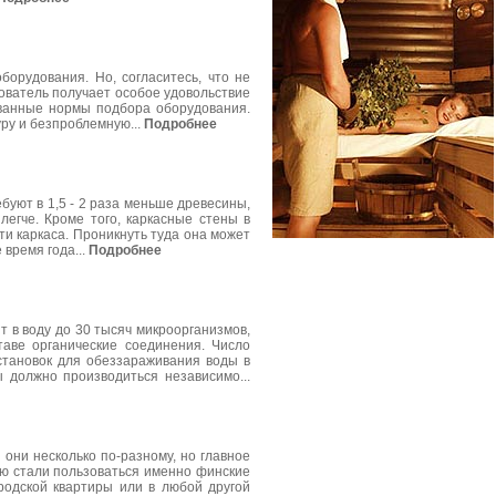
борудования. Но, согласитесь, что не
зователь получает особое удовольствие
ованные нормы подбора оборудования.
ру и безпроблемную...
Подробнее
уют в 1,5 - 2 раза меньше древесины,
легче. Кроме того, каркасные стены в
ти каркаса. Проникнуть туда она может
 время года...
Подробнее
 в воду до 30 тысяч микроорганизмов,
аве органические соединения. Число
становок для обеззараживания воды в
 должно производиться независимо...
 они несколько по-разному, но главное
ью стали пользоваться именно финские
родской квартиры или в любой другой