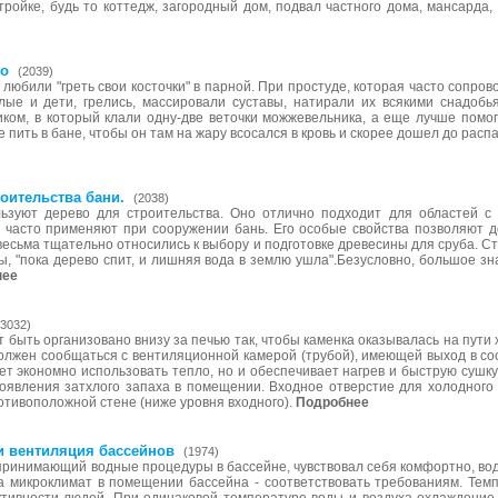
тройке, будь то коттедж, загородный дом, подвал частного дома, мансарда,
во
(2039)
 любили "греть свои косточки" в парной. При простуде, которая часто сопров
лые и дети, грелись, массировали суставы, натирали их всякими снадобь
ом, в который клали одну-две веточки можжевельника, а еще лучше помог
е пить в бане, чтобы он там на жару всосался в кровь и скорее дошел до расп
оительства бани.
(2038)
льзуют дерево для строительства. Оно отлично подходит для областей с
часто применяют при сооружении бань. Его особые свойства позволяют д
есьма тщательно относились к выбору и подготовке древесины для сруба. С
ы, "пока дерево спит, и лишняя вода в землю ушла".Безусловно, большое з
нее
(3032)
 быть организовано внизу за печью так, чтобы каменка оказывалась на пути 
должен сообщаться с вентиляционной камерой (трубой), имеющей выход в со
ет экономно использовать тепло, но и обеспечивает нагрев и быструю сушк
появления затхлого запаха в помещении. Входное отверстие для холодног
ротивоположной стене (ниже уровня входного).
Подробнее
и вентиляция бассейнов
(1974)
 принимающий водные процедуры в бассейне, чувствовал себя комфортно, во
 а микроклимат в помещении бассейна - соответствовать требованиям. Тем