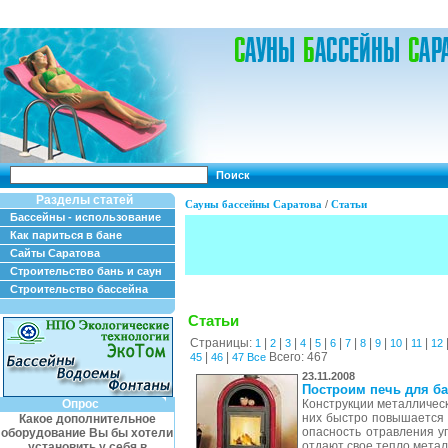
Поиск
Разделы статей
Сауны бассейны Саратова
/
Статьи
Бассейны - использование
Как париться в бане
Сайты Саратова
Строительство бань и саун
Строительство бассейна
Статьи
Страницы:
|
|
|
|
|
|
|
|
|
|
|
1
2
3
4
5
6
7
8
9
10
11
12
|
|
Всего: 467
45
46
47
Все
23.11.2008
Построим печь для ба
Опрос
Конструкции металличес
них быстро повышается 
Какое дополнительное
опасность отравления уг
оборудование Вы бы хотели
отдают свое тепло металл
установить у себя в