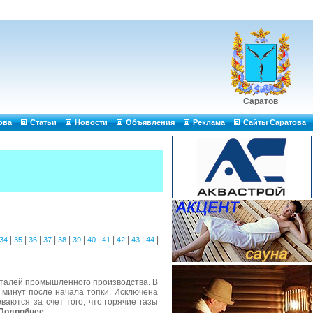
Саратов
ова
Статьи
Новости
Объявления
Реклама
Сайты Саратова
|
|
|
|
|
|
|
|
|
|
|
34
35
36
37
38
39
40
41
42
43
44
еталей промышленного производства. В
 минут после начала топки. Исключена
ваются за счет того, что горячие газы
Подробнее