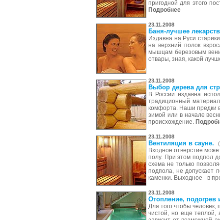
пригодной для этого пос
Подробнее
23.11.2008
Баня-лучшее лекарст
Издавна на Руси старики
на верхний полок взрос
мышцам березовым веник
отвары, зная, какой лучш
23.11.2008
Выбор дерева для стр
В России издавна испо
традиционный материал 
комфорта. Наши предки в
зимой или в начале весн
происхождение.
Подроб
23.11.2008
Вентиляция в сауне.
Входное отверстие может
полу. При этом подпол 
схема не только позволя
подпола, не допускает 
каменки. Выходное - в п
23.11.2008
Отопление, подогрев 
Для того чтобы человек,
чистой, но еще теплой,