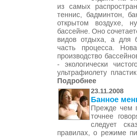
из самых распростран
теннис, бадминтон, б
открытом воздухе, н
бассейне. Оно сочетае
видов отдыха, а для 
часть процесса. Нова
производство бассейно
- экологически чистог
ультрафиолету пластик
Подробнее
23.11.2008
Банное ме
Прежде чем г
точнее говор
следует ска
правилах, о режиме п