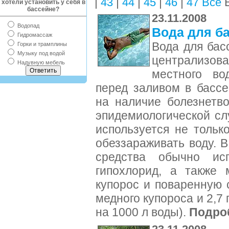
|
|
|
|
|
В
43
44
45
46
47
Все
хотели установить у себя в
бассейне?
23.11.2008
Водопад
Вода для б
Гидромассаж
Вода для бас
Горки и трамплины
Музыку под водой
централизова
Надувную мебель
местного во
перед заливом в басс
на наличие болезнетв
эпидемиологической сл
используется не тольк
обеззараживать воду. 
средства обычно исп
гипохлорид, а также 
купорос и поваренную с
медного купороса и 2,7 г
на 1000 л воды).
Подро