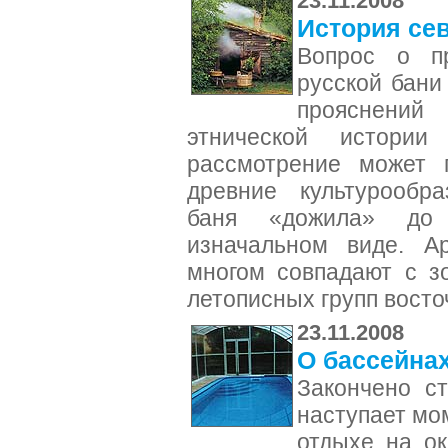
23.11.2008
История се
Вопрос о п
русской бани
прояснен
этнической истории
рассмотрение может 
древние культурообр
баня «дожила» до
изначальном виде. А
многом совпадают с з
летописных групп вост
23.11.2008
О бассейна
Закончено ст
наступает мом
отдыхе на о