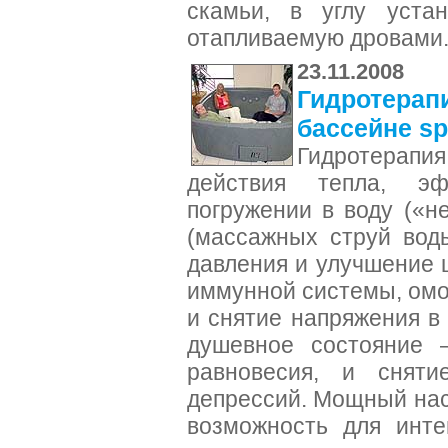
скамьи, в углу уста
отапливаемую дровами
23.11.2008
Гидротерап
бассейне s
Гидротерапи
действия тепла, э
погружении в воду («н
(массажных струй воды
давления и улучшение 
иммунной системы, ом
и снятие напряжения в
душевное состояние 
равновесия, и сняти
депрессий. Мощный нас
возможность для инте