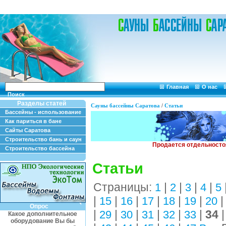
Главная
О нас
Поиск
Разделы статей
Сауны бассейны Саратова
/
Статьи
Бассейны - использование
Как париться в бане
Сайты Саратова
Строительство бань и саун
Строительство бассейна
Статьи
Страницы:
|
|
|
|
1
2
3
4
5
|
|
|
|
|
|
15
16
17
18
19
20
Опрос
|
|
|
|
|
|
34
29
30
31
32
33
Какое дополнительное
оборудование Вы бы