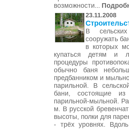
возможности...
Подроб
23.11.2008
Cтроительст
В сельских
сооружать ба
в которых мо
купаться детям и л
процедуры противопок
обычно баня неболь
предбанником и мыльно
парильной. В сельско
бани, состоящие из
парильной-мыльной. Раз
м. В русской бревенчат
высоты, полки для паре
- трёх уровнях. Вдол