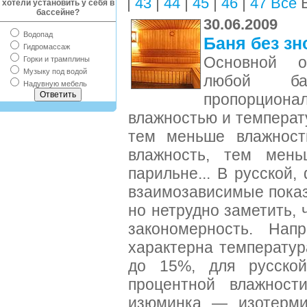
|
|
|
|
|
В
43
44
45
46
47
Все
хотели установить у себя в
бассейне?
30.06.2009
Водопад
Баня без зн
Гидромассаж
Основной о
Горки и трамплины
Музыку под водой
любой ба
Надувную мебель
пропорцион
влажностью и температ
тем меньше влажност
влажность, тем мень
парильне... В русской,
взаимозависимые показ
но нетрудно заметить,
закономерность. Нап
характерна температу
до 15%, для русско
процентной влажност
изюминка — изотермич