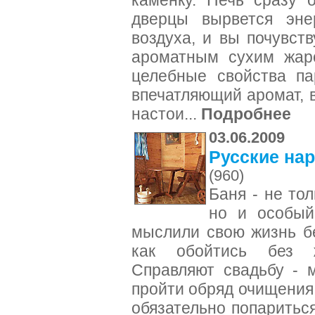
каменку. Печь сразу о
дверцы вырвется энер
воздуха, и вы почувств
ароматным сухим жаро
целебные свойства па
впечатляющий аромат, 
настои...
Подробнее
03.06.2009
Русские на
(960)
Баня - не тол
но и особый
мыслили свою жизнь бе
как обойтись без 
Справляют свадьбу - 
пройти обряд очищения.
обязательно попаритьс