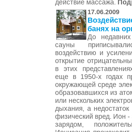
действие массажа.
Под
17.06.2009
Воздействи
банях на ор
До недавних
сауны приписывал
воздействию и усилен
открытие отрицательны
в этих представления
еще в 1950-х годах п
окружающей среде элек
образовавшихся из атом
или нескольких электро
дыхания, а недостаток
физический вред. Ион -
зарядом, положител