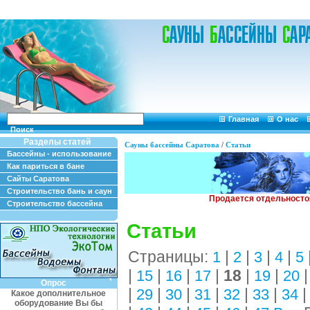
Главная
О нас
Поиск
Разделы статей
Сауны бассейны Саратова
/
Статьи
Бассейны - использование
Как париться в бане
Сайты Саратова
Строительство бань и саун
Строительство бассейна
Статьи
Страницы:
|
|
|
|
1
2
3
4
5
|
|
|
|
18
|
|
15
16
17
19
20
Опрос
|
|
|
|
|
|
29
30
31
32
33
34
Какое дополнительное
оборудование Вы бы