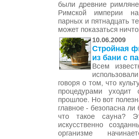
были древние римляне
Римской империи на
парных и пятнадцать т
может показаться ничт
10.06.2009
Стройная фи
из бани с п
Всем извест
использовали
говоря о том, что куль
процедурами уходит 
прошлое. Но вот полезн
главное - безопасна ли
что такое сауна? Э
искусственно созданн
организме начинае