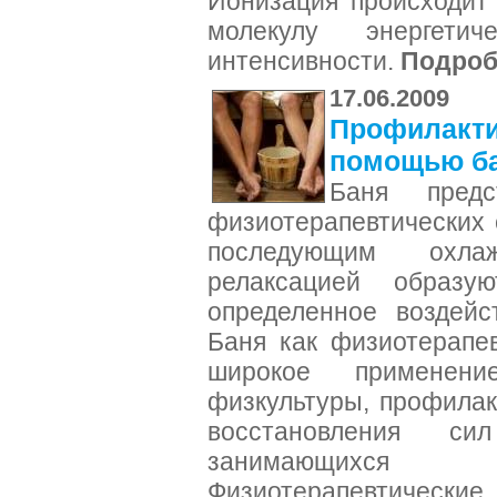
Ионизация происходит 
молекулу энергетич
интенсивности.
Подроб
17.06.2009
Профилакти
помощью б
Баня пред
физиотерапевтических 
последующим охла
релаксацией образу
определенное воздейс
Баня как физиотерапе
широкое применен
физкультуры, профилак
восстановления с
занимающихся 
Физиотерапевтичес