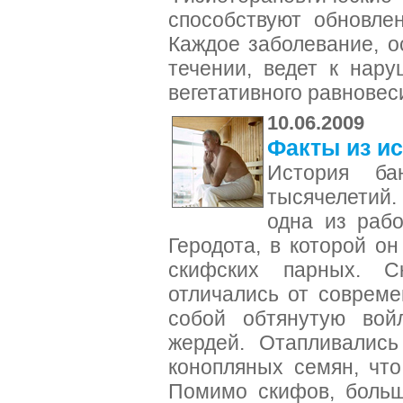
способствуют обновле
Каждое заболевание, о
течении, ведет к нар
вегетативного равновеси
10.06.2009
Факты из и
История ба
тысячелетий
одна из рабо
Геродота, в которой о
скифских парных. С
отличались от соврем
собой обтянутую вой
жердей. Отапливалис
конопляных семян, чт
Помимо скифов, больш