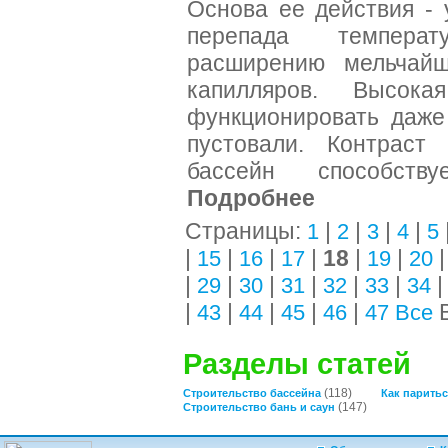
Основа ее действия - 
перепада темпера
расширению мельчайш
капилляров. Высока
функционировать даже
пустовали. Контраст
бассейн способств
Подробнее
Страницы:
|
|
|
|
1
2
3
4
5
|
|
|
|
18
|
|
15
16
17
19
20
|
|
|
|
|
|
29
30
31
32
33
34
|
|
|
|
|
В
43
44
45
46
47
Все
Разделы статей
(118)
Строительство бассейна
Как паритьс
(147)
Строительство бань и саун