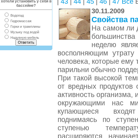
|
|
|
|
|
В
43
44
45
46
47
Все
хотели установить у себя в
бассейне?
30.11.2009
Водопад
Свойства п
Гидромассаж
На самом ли 
Горки и трамплины
Музыку под водой
большинства 
Надувную мебель
неделю явля
восполняющим утрату 
человека, которые ему
парильни обычно подде
При такой высокой тем
от вредных продуктов
активность организма, 
окружающими нас ми
купающиеся входя
поднимаясь по ступе
ступенью темпера
расширяются, начинае