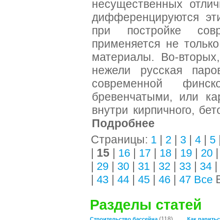
несущественных отлич
дифференцируются эти
при постройке сов
применяется не только
материалы. Во-вторых
нежели русская паро
современной финс
бревенчатыми, или ка
внутри кирпичного, бет
Подробнее
Страницы:
|
|
|
|
1
2
3
4
5
|
15
|
|
|
|
|
16
17
18
19
20
|
|
|
|
|
|
29
30
31
32
33
34
|
|
|
|
|
В
43
44
45
46
47
Все
Разделы статей
(118)
Строительство бассейна
Как паритьс