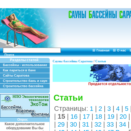
Главная
О нас
Поиск
Разделы статей
Сауны бассейны Саратова
/
Статьи
Бассейны - использование
Как париться в бане
Сайты Саратова
Строительство бань и саун
Строительство бассейна
Статьи
Страницы:
|
|
|
|
1
2
3
4
5
|
15
|
|
|
|
|
16
17
18
19
20
Опрос
|
|
|
|
|
|
29
30
31
32
33
34
Какое дополнительное
оборудование Вы бы