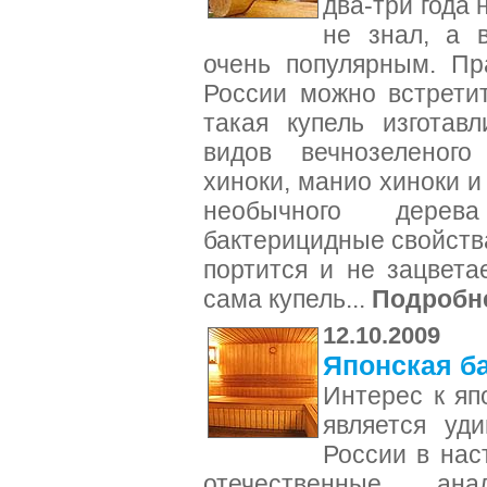
два-три года 
не знал, а 
очень популярным. Пр
России можно встретит
такая купель изготав
видов вечнозеленого
хиноки, манио хиноки и
необычного дерев
бактерицидные свойств
портится и не зацвета
сама купель...
Подробн
12.10.2009
Японская ба
Интерес к яп
является уд
России в нас
отечественные ан