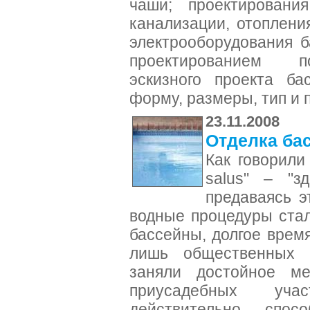
чаши; проектировани
канализации, отоплени
электрооборудования 
проектированием п
эскизного проекта ба
форму, размеры, тип и 
23.11.2008
Отделка ба
Как говорили 
salus" – "з
предаваясь э
водные процедуры ста
бассейны, долгое врем
лишь общественных и
заняли достойное м
приусадебных уча
действительно спос