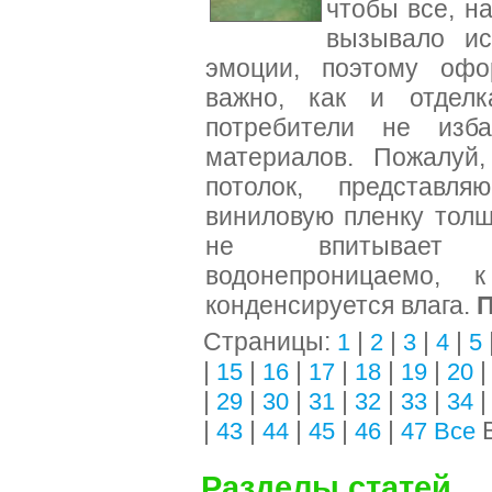
чтобы все, на
вызывало ис
эмоции, поэтому офо
важно, как и отделк
потребители не изб
материалов. Пожалуй,
потолок, представл
виниловую пленку тол
не впитывает з
водонепроницаемо
конденсируется влага.
Страницы:
|
|
|
|
1
2
3
4
5
|
|
|
|
|
|
15
16
17
18
19
20
|
|
|
|
|
|
29
30
31
32
33
34
|
|
|
|
|
В
43
44
45
46
47
Все
Разделы статей