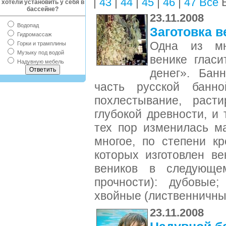
|
|
|
|
|
В
43
44
45
46
47
Все
хотели установить у себя в
бассейне?
23.11.2008
Водопад
Заготовка в
Гидромассаж
Одна из мн
Горки и трамплины
Музыку под водой
венике глас
Надувную мебель
денег». Бан
часть русской банно
похлестывание, раст
глубокой древности, и
тех пор изменилась м
многое, по степени кр
которых изготовлен в
веников в следующе
прочности): дубовые;
хвойные (лиственничны
23.11.2008