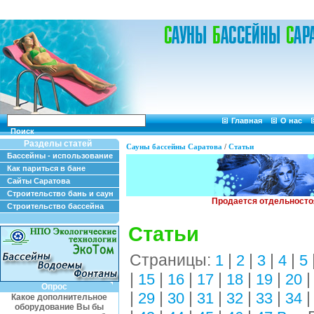
Главная
О нас
Поиск
Разделы статей
Сауны бассейны Саратова
/
Статьи
Бассейны - использование
Как париться в бане
Сайты Саратова
Строительство бань и саун
Строительство бассейна
Статьи
Страницы:
|
|
|
|
1
2
3
4
5
|
|
|
|
|
|
15
16
17
18
19
20
Опрос
|
|
|
|
|
|
29
30
31
32
33
34
Какое дополнительное
оборудование Вы бы