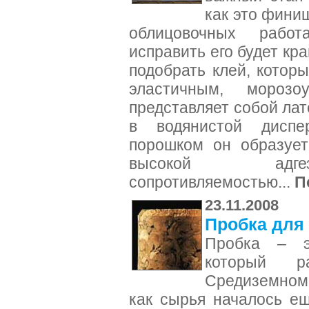
как это финиш
облицовочных рабо
исправить его будет кр
подобрать клей, котор
эластичным, морозо
представляет собой лат
в водянистой дисп
порошком он образует
высокой адгез
сопротивляемостью...
П
23.11.2008
Пробка для 
Пробка – э
который р
Средиземном
как сырья началось е