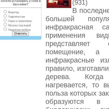
(931)
хотели установить у себя в
бассейне?
В последн
Водопад
большей популя
Гидромассаж
Горки и трамплины
инфракрасная с
Музыку под водой
Надувную мебель
применения в
представляет 
помещение, а к
инфракрасные изл
правило, изготавл
дерева. Когд
нагревается, то 
польза которых зак
образуются в 