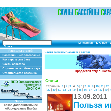
Главная
О нас
Поиск
Разделы статей
Сауны бассейны Саратова
/
Статьи
Бассейны - использование
Как париться в бане
Сайты Саратова
Строительство бань и саун
Строительство бассейна
Статьи
Страницы:
|
|
|
4
|
|
|
|
|
|
|
|
|
1
2
3
5
6
7
8
9
10
11
12
|
|
|
|
|
|
|
|
|
|
|
|
|
29
30
31
32
33
34
35
36
37
38
39
40
13.09.2011
Опрос
Польза и
Какое дополнительное
оборудование Вы бы