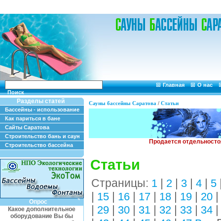
Главная
О нас
Поиск
Разделы статей
Сауны бассейны Саратова
/
Статьи
Бассейны - использование
Как париться в бане
Сайты Саратова
Строительство бань и саун
Строительство бассейна
Статьи
Страницы:
|
|
|
|
1
2
3
4
5
|
|
|
|
|
|
15
16
17
18
19
20
Опрос
|
|
|
|
|
|
29
30
31
32
33
34
Какое дополнительное
оборудование Вы бы