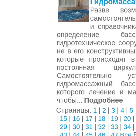
Гидромасса
Разве возм
самостоятель
и справочник
определение ба
гидротехническое соо
не в его конструктивны
которые происходят в
постоянная цирк
Самостоятельно у
гидромассажный басс
которого лечение и ма
чтобы...
Подробнее
Страницы:
|
|
|
|
1
2
3
4
5
|
|
|
|
|
|
15
16
17
18
19
20
|
|
|
|
|
|
29
30
31
32
33
34
|
|
|
|
|
В
43
44
45
46
47
Все