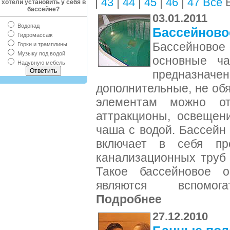
|
|
|
|
|
В
43
44
45
46
47
Все
хотели установить у себя в
бассейне?
03.01.2011
Водопад
Бассейново
Гидромассаж
Бассейновое 
Горки и трамплины
Музыку под водой
основные ча
Надувную мебель
предназначе
дополнительные, не об
элементам можно от
аттракционы, освещен
чаша с водой. Бассейн 
включает в себя пр
канализационных труб 
Такое бассейновое о
являются вспомога
Подробнее
27.12.2010